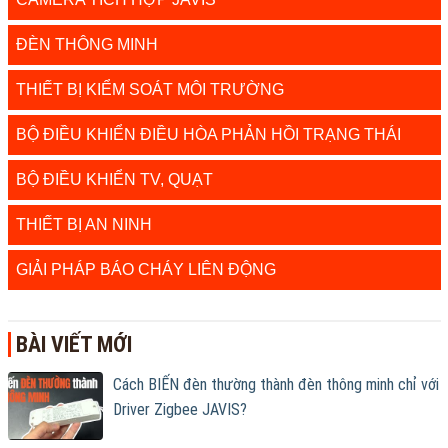
ĐÈN THÔNG MINH
THIẾT BỊ KIỂM SOÁT MÔI TRƯỜNG
BỘ ĐIỀU KHIỂN ĐIỀU HÒA PHẢN HỒI TRẠNG THÁI
BỘ ĐIỀU KHIỂN TV, QUẠT
THIẾT BỊ AN NINH
GIẢI PHÁP BÁO CHÁY LIÊN ĐỘNG
BÀI VIẾT MỚI
Cách BIẾN đèn thường thành đèn thông minh chỉ với
Driver Zigbee JAVIS?