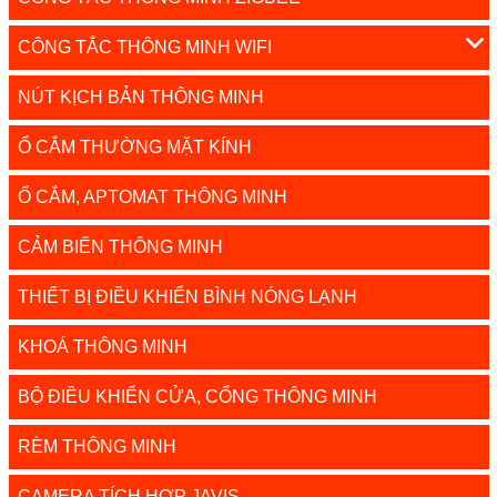
CÔNG TẮC THÔNG MINH WIFI
NÚT KỊCH BẢN THÔNG MINH
Ổ CẮM THƯỜNG MẶT KÍNH
Ổ CẮM, APTOMAT THÔNG MINH
CẢM BIẾN THÔNG MINH
THIẾT BỊ ĐIỀU KHIỂN BÌNH NÓNG LẠNH
KHOÁ THÔNG MINH
BỘ ĐIỀU KHIỂN CỬA, CỔNG THÔNG MINH
RÈM THÔNG MINH
CAMERA TÍCH HỢP JAVIS