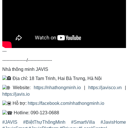
---
-----------------/-----------------
Nhà thông minh JAVIS
Địa chỉ: 18 Tam Trinh, Hai Bà Trưng, Hà Nội
Website:
https://nhathongminh.io
|
https://javisco.vn
|
https://javis.io
Hỗ trợ:
https://facebook.com/nhathongminh.io
Hotline: 090-123-0688
#JAVIS
#BiệtThựThôngMinh
#SmartVilla
#JavisHome