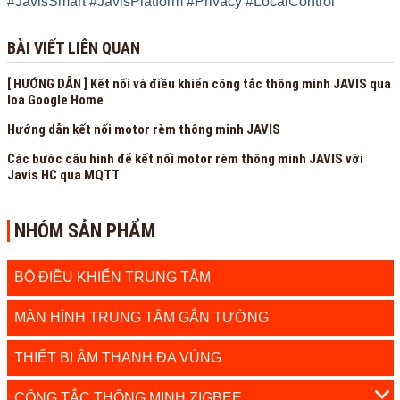
#JavisSmart
#JavisPlatform
#Privacy
#LocalControl
BÀI VIẾT LIÊN QUAN
[ HƯỚNG DẪN ] Kết nối và điều khiển công tắc thông minh JAVIS qua
loa Google Home
Hướng dẫn kết nối motor rèm thông minh JAVIS
Các bước cấu hình để kết nối motor rèm thông minh JAVIS với
Javis HC qua MQTT
NHÓM SẢN PHẨM
BỘ ĐIỀU KHIỂN TRUNG TÂM
MÀN HÌNH TRUNG TÂM GẮN TƯỜNG
THIẾT BỊ ÂM THANH ĐA VÙNG
CÔNG TẮC THÔNG MINH ZIGBEE