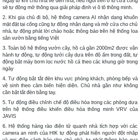
Ngay từ khi chủ nhà về đến nhà, nếu ngồi trên ô tô cửa cổng
sẽ tự động mở thông qua giải pháp định vị ô tô thông minh.
2. Khi gia chủ đi bộ, hệ thống camera AI nhận dạng khuôn
mặt đặt tại cổng cũng tự động nhận dạng và mở cửa cho chủ
nhà, tự động phát lời chào hoặc thông báo trên hệ thống loa
sân vườn bằng tiếng Việt
3. Toàn bộ hệ thống vườn cây, hồ cá gần 2000m2 được vận
hành tự động, tự động tưới cây dựa trên độ ẩm trong đất, tự
động bật máy bơm lọc nước hồ cá theo các khung giờ trong
ngày
4. Tự động bật tắt đèn khu vực phòng khách, phòng bếp và
vệ sinh theo cảm biến hiện diện. Chủ nhà gần như không
cần bật tắt đèn bằng tay.
5. Tự động điều chỉnh chế độ điều hòa trong các phòng dựa
trên hệ thống điều khiển điều hòa thông minh VRV của
JAVIS
6. Hệ thống hàng rào điện tử quanh nhà tích hợp với các
camera an ninh của HIK tự động phát hiện người đột nhập
và gọi điện cảnh báo cho chủ nhà, tự phát thông báo xua