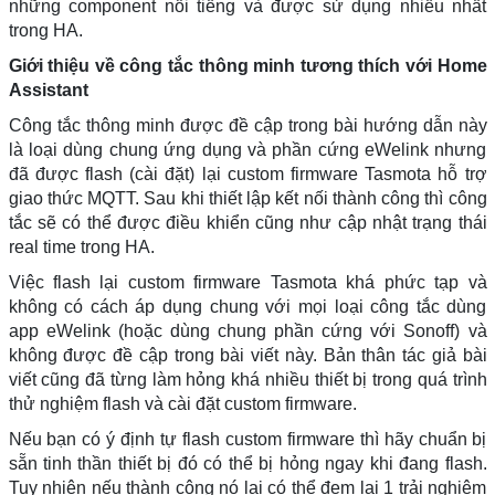
những component nổi tiếng và được sử dụng nhiều nhất
trong HA.
Giới thiệu về công tắc thông minh tương thích với Home
Assistant
Công tắc thông minh được đề cập trong bài hướng dẫn này
là loại dùng chung ứng dụng và phần cứng eWelink nhưng
đã được flash (cài đặt) lại custom firmware Tasmota hỗ trợ
giao thức MQTT. Sau khi thiết lập kết nối thành công thì công
tắc sẽ có thể được điều khiển cũng như cập nhật trạng thái
real time trong HA.
Việc flash lại custom firmware Tasmota khá phức tạp và
không có cách áp dụng chung với mọi loại công tắc dùng
app eWelink (hoặc dùng chung phần cứng với Sonoff) và
không được đề cập trong bài viết này. Bản thân tác giả bài
viết cũng đã từng làm hỏng khá nhiều thiết bị trong quá trình
thử nghiệm flash và cài đặt custom firmware.
Nếu bạn có ý định tự flash custom firmware thì hãy chuẩn bị
sẵn tinh thần thiết bị đó có thể bị hỏng ngay khi đang flash.
Tuy nhiên nếu thành công nó lại có thể đem lại 1 trải nghiệm