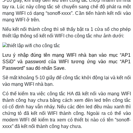
5-10 giây, khi thấy đèn led trên công tắc chớp nhanh thì nhả
tay ra. Lúc này công tắc sẽ chuyển sang chế độ phát ra một
mạng WIFI có dạng “sonoff-xxxx”. Cần tiến hành kết nối vào
mạng WIFI ở trên.
Nếu kết nối thành công thì sẽ thấy bật ra 1 cửa sổ cho phép
thiết lập thông số kết nối WIFI cho công tắc như ảnh dưới:
Lưu ý nhập đúng tên mạng WIFI nhà bạn vào mục “AP1
SSiD” và password của WIFI tương ứng vào mục “AP1
Password” sau đó nhấn Save.
Sẽ mất khoảng 5-10 giây để công tắc khởi động lại và kết nối
vào mạng WIFI nhà bạn.
Có thể kiểm tra việc công tắc HA đã kết nối vào mạng WIFI
thành công hay chưa bằng cách xem đèn led trên công tắc
có cố định hay vẫn nháy. Nếu các đèn led đều màu xanh thì
chứng tỏ đã kết nối WIFI thành công. Ngoài ra có thể vào
modem WIFI để kiểm tra xem có thiết bị nào có tên “sonoff-
xxxx” đã kết nối thành công hay chưa.