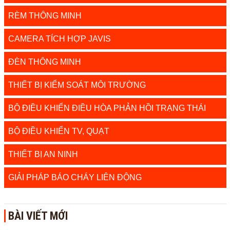
RÈM THÔNG MINH
CAMERA TÍCH HỢP JAVIS
ĐÈN THÔNG MINH
THIẾT BỊ KIỂM SOÁT MÔI TRƯỜNG
BỘ ĐIỀU KHIỂN ĐIỀU HÒA PHẢN HỒI TRẠNG THÁI
BỘ ĐIỀU KHIỂN TV, QUẠT
THIẾT BỊ AN NINH
GIẢI PHÁP BÁO CHÁY LIÊN ĐỘNG
BÀI VIẾT MỚI