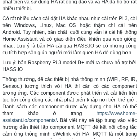
phát triển và sử dụng HA rất đông đảo và và HA đã hỗ trợ rất
nhiều thiết bị.
Có rất nhiều cách cài đặt HA khác nhau như cài trên PI 3, cài
trên Windows, Linux, Mac OS hoặc thậm chí cài trên
Android. Tuy nhiên, bản chất cuối cùng vẫn là cài hệ thống
Home Assistant và có giao diện điều khiển qua web giống
nhau. Lưu ý là bản HA cài qua HASS.IO sẽ có những công
cụ tích hợp sẵn giúp người mới làm quen HA dễ dùng hơn.
Lưu ý: bản Raspberry Pi 3 model B+ mới ra chưa hỗ trợ bởi
HASS.IO
Thông thường, để các thiết bị nhà thông minh (WIFI, RF, IR,
Sensor..) tương thích với HA thì cần có các component
tương ứng. Các component được phát triển và cải tiến liên
tục bởi cộng đồng các nhà phát triển khắp nơi trên thế giới.
Danh sách các component được xây dựng cho HA có thể
tham khảo ở trang
https://www.home-
assistant.io/components/
. Bài viết này sẽ tập trung vào việc
hướng dẫn thiết lập component MQTT để kết nối công tắc
cảm ứng thông minh eWelink với HA. MQTT là một trong