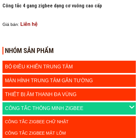
Công tắc 4 gang zigbee dạng cơ vuông cao cấp
Liên hệ
Giá bán:
NHÓM SẢN PHẨM
BỘ ĐIỀU KHIỂN TRUNG TÂM
MÀN HÌNH TRUNG TÂM GẮN TƯỜNG
THIẾT BỊ ÂM THANH ĐA VÙNG
CÔNG TẮC THÔNG MINH ZIGBEE
CÔNG TẮC ZIGBEE CHỮ NHẬT
CÔNG TẮC ZIGBEE MẶT LÕM