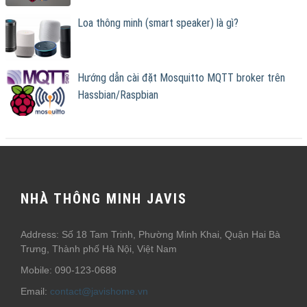
Loa thông minh (smart speaker) là gì?
Hướng dẫn cài đặt Mosquitto MQTT broker trên
Hassbian/Raspbian
NHÀ THÔNG MINH JAVIS
Address: Số 18 Tam Trinh, Phường Minh Khai, Quận Hai Bà
Trưng, Thành phố Hà Nội, Việt Nam
Mobile: 090-123-0688
Email:
contact@javishome.vn