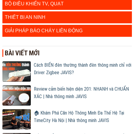
BỘ ĐIỀU KHIỂN TV, QUẠT
THIẾT BỊ AN NINH
GIẢI PHÁP BÁO CHÁY LIÊN ĐỘNG
BÀI VIẾT MỚI
Cách BIẾN đèn thường thành đèn thông minh chỉ với
Driver Zigbee JAVIS?
Review cảm biến hiện diện 201: NHANH và CHUẨN
XÁC | Nhà thông minh JAVIS
🏠 Khám Phá Căn Hộ Thông Minh Đa Thế Hệ Tại
TimeCity Hà Nội | Nhà thông minh JAVIS