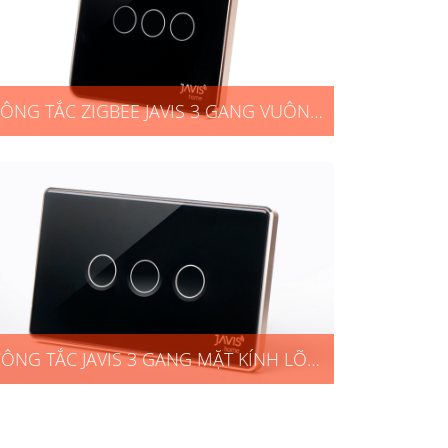
ÔNG TẮC ZIGBEE JAVIS 3 GANG VUÔNG
ĐEN VIỀN VÀNG
ÔNG TẮC JAVIS 3 GANG MẶT KÍNH LÕM
CHỮ NHẬT ĐEN VIỀN VÀNG ZIGBEE