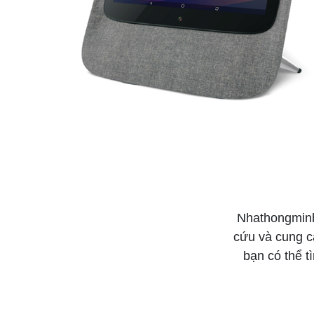
Nhathongminh
cứu và cung cấ
bạn có thể t