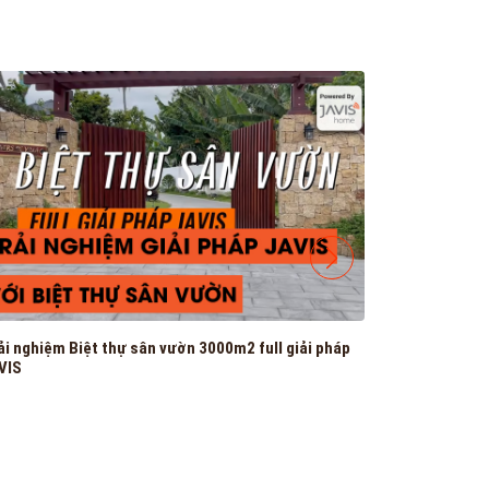
ải nghiệm Biệt thự sân vườn 3000m2 full giải pháp
Giải pháp an
VIS
như thế nào 