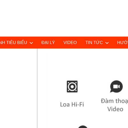
H TIÊU BIỂU
ĐẠI LÝ
VIDEO
TIN TỨC
HƯỚ