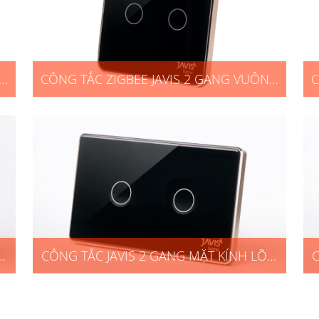
NG
CÔNG TẮC ZIGBEE JAVIS 2 GANG VUÔNG
C
ĐEN VIỀN VÀNG
ÕM
CÔNG TẮC JAVIS 2 GANG MẶT KÍNH LÕM
C
CHỮ NHẬT ĐEN VIỀN VÀNG ZIGBEE