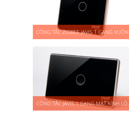
CÔNG TẮC ZIGBEE JAVIS 1 GANG VUÔ
ĐEN VIỀN VÀNG
CÔNG TẮC JAVIS 1 GANG MẶT KÍNH L
CHỮ NHẬT ĐEN VIỀN VÀNG ZIGBEE