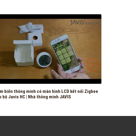
biến thông minh có màn hình LCD kết nối Zigbee
[Tinh tế review
o bộ Javis HC | Nhà thông minh JAVIS
và giọng no