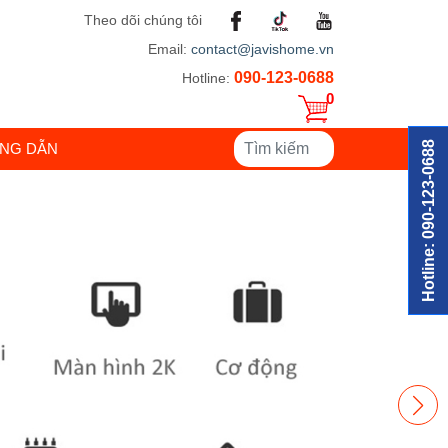
Theo dõi chúng tôi
Email:
contact@javishome.vn
090-123-0688
Hotline:
0
Hotline: 090-123-0688
NG DẪN