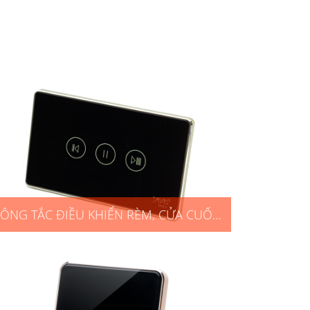
ÔNG TẮC ĐIỀU KHIỂN RÈM, CỬA CUỐN,
CỔNG TỰ ĐỘNG CHỮ NHẬT ĐEN