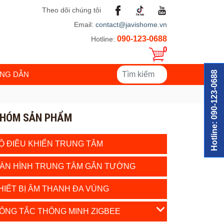
Theo dõi chúng tôi
Email:
contact@javishome.vn
090-123-0688
Hotline:
0
Hotline: 090-123-0688
NG DẪN
HÓM SẢN PHẨM
Ộ ĐIỀU KHIỂN TRUNG TÂM
ÀN HÌNH TRUNG TÂM GẮN TƯỜNG
HIẾT BỊ ÂM THANH ĐA VÙNG
ÔNG TẮC THÔNG MINH ZIGBEE