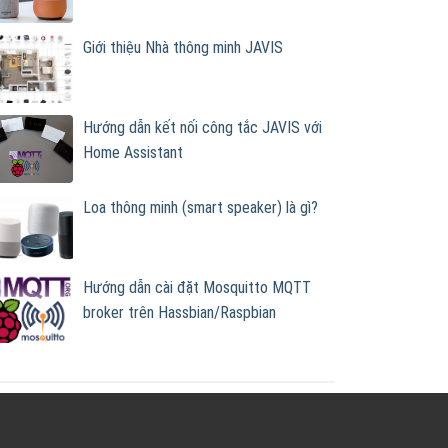
Giới thiệu Nhà thông minh JAVIS
Hướng dẫn kết nối công tắc JAVIS với
Home Assistant
Loa thông minh (smart speaker) là gì?
Hướng dẫn cài đặt Mosquitto MQTT
broker trên Hassbian/Raspbian