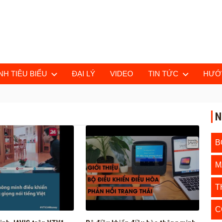
H TIÊU BIỂU
ĐẠI LÝ
VIDEO
TIN TỨC
HƯỚ
N
B
M
T
C