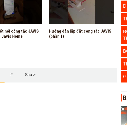
Đ
T
ết nối công tắc JAVIS
Hướng dẫn lắp đặt công tắc JAVIS
B
g Javis Home
(phần 1)
T
B
T
2
Sau >
G
B