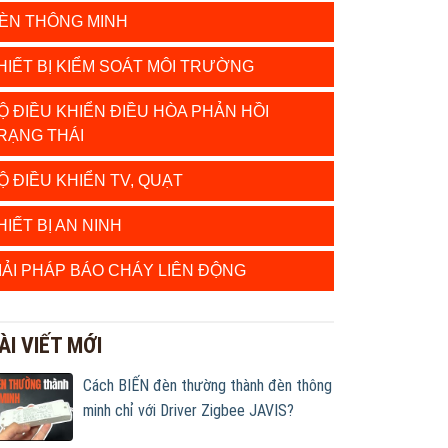
ÈN THÔNG MINH
HIẾT BỊ KIỂM SOÁT MÔI TRƯỜNG
Ộ ĐIỀU KHIỂN ĐIỀU HÒA PHẢN HỒI
RẠNG THÁI
Ộ ĐIỀU KHIỂN TV, QUẠT
HIẾT BỊ AN NINH
IẢI PHÁP BÁO CHÁY LIÊN ĐỘNG
ÀI VIẾT MỚI
Cách BIẾN đèn thường thành đèn thông
minh chỉ với Driver Zigbee JAVIS?