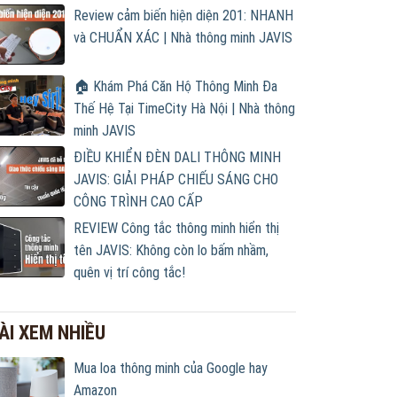
Review cảm biến hiện diện 201: NHANH
và CHUẨN XÁC | Nhà thông minh JAVIS
🏠 Khám Phá Căn Hộ Thông Minh Đa
Thế Hệ Tại TimeCity Hà Nội | Nhà thông
minh JAVIS
ĐIỀU KHIỂN ĐÈN DALI THÔNG MINH
JAVIS: GIẢI PHÁP CHIẾU SÁNG CHO
CÔNG TRÌNH CAO CẤP
REVIEW Công tắc thông minh hiển thị
tên JAVIS: Không còn lo bấm nhầm,
quên vị trí công tắc!
ÀI XEM NHIỀU
Mua loa thông minh của Google hay
Amazon