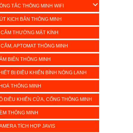
ÔNG TẮC THÔNG MINH WIFI
ÚT KỊCH BẢN THÔNG MINH
 CẮM THƯỜNG MẶT KÍNH
 CẮM, APTOMAT THÔNG MINH
ẢM BIẾN THÔNG MINH
HIẾT BỊ ĐIỀU KHIỂN BÌNH NÓNG LẠNH
HOÁ THÔNG MINH
Ộ ĐIỀU KHIỂN CỬA, CỔNG THÔNG MINH
ÈM THÔNG MINH
AMERA TÍCH HỢP JAVIS