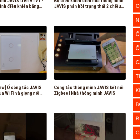
minh JAVIS trên VTV1 -
Bộ điều khiển điều hòa thông minh
inh điều khiển bằng
JAVIS phản hồi trạng thái 2 chiều
C
đầu tiên tại Việt Nam | Nhà thông
minh JAVIS
N
Ổ
Ổ
C
T
w] Ổ công tắc JAVIS
Công tắc thông minh JAVIS kết nối
K
qua Wi Fi và giọng nói
Zigbee | Nhà thông minh JAVIS
stant, Alexa
B
R
C