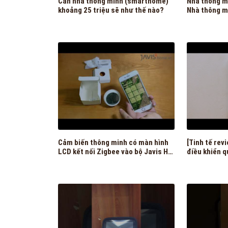
Căn nhà thông minh (smarthome)
Nhà thông 
khoảng 25 triệu sẽ như thế nào?
Nhà thông m
tiếng Việt
Cảm biến thông minh có màn hình
[Tinh tế revie
LCD kết nối Zigbee vào bộ Javis HC
điều khiển 
| Nhà thông minh JAVIS
Google Assi