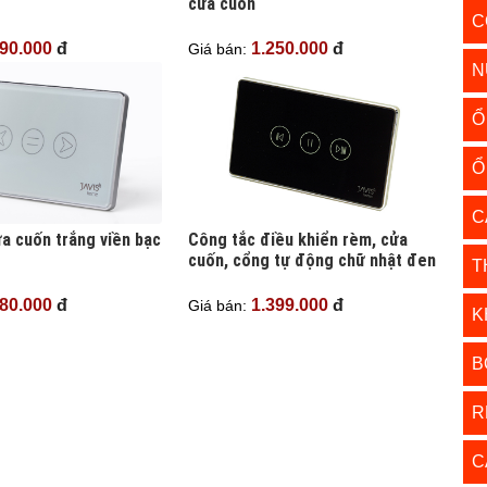
cửa cuốn
C
290.000
đ
1.250.000
đ
Giá bán:
N
Ổ
Ổ
C
a cuốn trắng viền bạc
Công tắc điều khiển rèm, cửa
cuốn, cổng tự động chữ nhật đen
T
880.000
đ
1.399.000
đ
Giá bán:
K
B
R
C