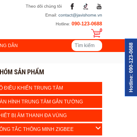
Theo dõi chúng tôi
Email:
contact@javishome.vn
090-123-0688
Hotline:
0
Hotline: 090-123-0688
NG DẪN
HÓM SẢN PHẨM
Ộ ĐIỀU KHIỂN TRUNG TÂM
ÀN HÌNH TRUNG TÂM GẮN TƯỜNG
HIẾT BỊ ÂM THANH ĐA VÙNG
ÔNG TẮC THÔNG MINH ZIGBEE