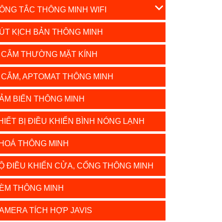
ÔNG TẮC THÔNG MINH WIFI
ÚT KỊCH BẢN THÔNG MINH
 CẮM THƯỜNG MẶT KÍNH
 CẮM, APTOMAT THÔNG MINH
ẢM BIẾN THÔNG MINH
HIẾT BỊ ĐIỀU KHIỂN BÌNH NÓNG LẠNH
HOÁ THÔNG MINH
Ộ ĐIỀU KHIỂN CỬA, CỔNG THÔNG MINH
ÈM THÔNG MINH
AMERA TÍCH HỢP JAVIS