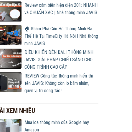
Review cảm biến hiện diện 201: NHANH
và CHUẨN XÁC | Nhà thông minh JAVIS
🏠 Khám Phá Căn Hộ Thông Minh Đa
Thế Hệ Tại TimeCity Hà Nội | Nhà thông
minh JAVIS
ĐIỀU KHIỂN ĐÈN DALI THÔNG MINH
JAVIS: GIẢI PHÁP CHIẾU SÁNG CHO
CÔNG TRÌNH CAO CẤP
REVIEW Công tắc thông minh hiển thị
tên JAVIS: Không còn lo bấm nhầm,
quên vị trí công tắc!
ÀI XEM NHIỀU
Mua loa thông minh của Google hay
Amazon