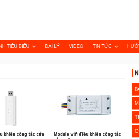
H TIÊU BIỂU
ĐẠI LÝ
VIDEO
TIN TỨC
HƯỚ
N
B
M
T
C
ều khiển công tắc cửa
Module wifi điều khiển công tắc