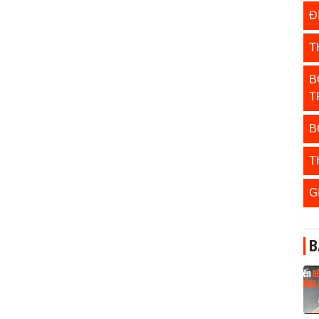
Đ
T
B
T
B
T
G
B