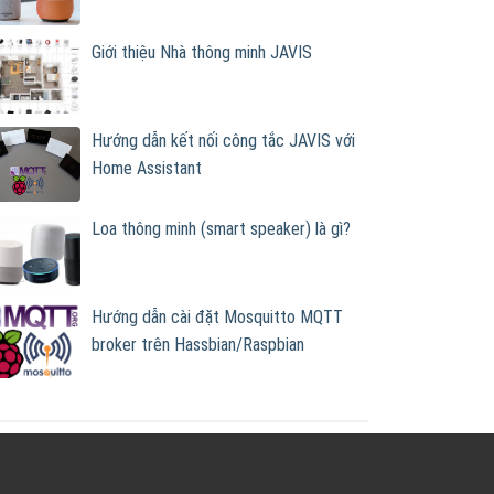
Giới thiệu Nhà thông minh JAVIS
Hướng dẫn kết nối công tắc JAVIS với
Home Assistant
Loa thông minh (smart speaker) là gì?
Hướng dẫn cài đặt Mosquitto MQTT
broker trên Hassbian/Raspbian