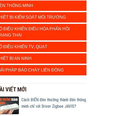
ÈN THÔNG MINH
HIẾT BỊ KIỂM SOÁT MÔI TRƯỜNG
Ộ ĐIỀU KHIỂN ĐIỀU HÒA PHẢN HỒI
RẠNG THÁI
Ộ ĐIỀU KHIỂN TV, QUẠT
HIẾT BỊ AN NINH
IẢI PHÁP BÁO CHÁY LIÊN ĐỘNG
ÀI VIẾT MỚI
Cách BIẾN đèn thường thành đèn thông
minh chỉ với Driver Zigbee JAVIS?