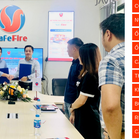
C
N
Ổ
Ổ
C
T
K
B
R
C