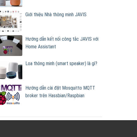
Giới thiệu Nhà thông minh JAVIS
Hướng dẫn kết nối công tắc JAVIS với
Home Assistant
Loa thông minh (smart speaker) là gì?
Hướng dẫn cài đặt Mosquitto MQTT
broker trên Hassbian/Raspbian