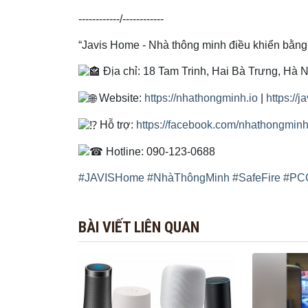
------------/------------
“Javis Home - Nhà thông minh điều khiển bằng 
Địa chỉ: 18 Tam Trinh, Hai Bà Trưng, Hà N
Website:
https://nhathongminh.io
|
https://j
Hỗ trợ:
https://facebook.com/nhathongminh
Hotline: 090-123-0688
#JAVISHome
#NhàThôngMinh
#SafeFire
#PC
BÀI VIẾT LIÊN QUAN