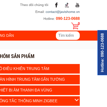
Theo dõi chúng tôi
Email:
contact@javishome.vn
090-123-0688
Hotline:
0
Hotline: 090-123-0688
NG DẪN
HÓM SẢN PHẨM
Ộ ĐIỀU KHIỂN TRUNG TÂM
ÀN HÌNH TRUNG TÂM GẮN TƯỜNG
HIẾT BỊ ÂM THANH ĐA VÙNG
ÔNG TẮC THÔNG MINH ZIGBEE