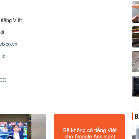
tiếng Việt”
ội
avisco.vn
.io
CC
B