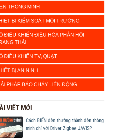
ÈN THÔNG MINH
HIẾT BỊ KIỂM SOÁT MÔI TRƯỜNG
Ộ ĐIỀU KHIỂN ĐIỀU HÒA PHẢN HỒI
RẠNG THÁI
Ộ ĐIỀU KHIỂN TV, QUẠT
HIẾT BỊ AN NINH
IẢI PHÁP BÁO CHÁY LIÊN ĐỘNG
ÀI VIẾT MỚI
Cách BIẾN đèn thường thành đèn thông
minh chỉ với Driver Zigbee JAVIS?