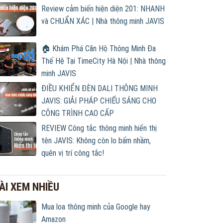
Review cảm biến hiện diện 201: NHANH
và CHUẨN XÁC | Nhà thông minh JAVIS
🏠 Khám Phá Căn Hộ Thông Minh Đa
Thế Hệ Tại TimeCity Hà Nội | Nhà thông
minh JAVIS
ĐIỀU KHIỂN ĐÈN DALI THÔNG MINH
JAVIS: GIẢI PHÁP CHIẾU SÁNG CHO
CÔNG TRÌNH CAO CẤP
REVIEW Công tắc thông minh hiển thị
tên JAVIS: Không còn lo bấm nhầm,
quên vị trí công tắc!
ÀI XEM NHIỀU
Mua loa thông minh của Google hay
Amazon