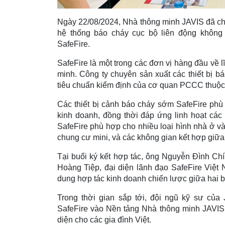
Ngày 22/08/2024, Nhà thông minh JAVIS đã chí
hệ thống báo cháy cục bộ liên động khôn
SafeFire.
SafeFire là một trong các đơn vị hàng đầu về
minh. Công ty chuyên sản xuất các thiết bị b
tiêu chuẩn kiểm định của cơ quan PCCC thuộc
Các thiết bị cảnh báo cháy sớm SafeFire phù 
kinh doanh, đồng thời đáp ứng linh hoạt các t
SafeFire phù hợp cho nhiều loại hình nhà ở v
chung cư mini, và các không gian kết hợp giữa
Tại buổi ký kết hợp tác, ông Nguyễn Đình Ch
Hoàng Tiệp, đại diện lãnh đạo SafeFire Việt
dung hợp tác kinh doanh chiến lược giữa hai b
Trong thời gian sắp tới, đội ngũ kỹ sư của
SafeFire vào Nền tảng Nhà thông minh JAVIS
diện cho các gia đình Việt.