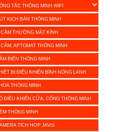
ÔNG TẮC THÔNG MINH WIFI
ÚT KỊCH BẢN THÔNG MINH
 CẮM THƯỜNG MẶT KÍNH
 CẮM, APTOMAT THÔNG MINH
ẢM BIẾN THÔNG MINH
HIẾT BỊ ĐIỀU KHIỂN BÌNH NÓNG LẠNH
HOÁ THÔNG MINH
Ộ ĐIỀU KHIỂN CỬA, CỔNG THÔNG MINH
ÈM THÔNG MINH
AMERA TÍCH HỢP JAVIS