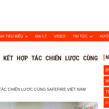
H TIÊU BIỂU
ĐẠI LÝ
VIDEO
TIN TỨC
HƯỚ
N
 KẾT HỢP TÁC CHIẾN LƯỢC CÙNG
B
M
 TÁC CHIẾN LƯỢC CÙNG SAFEFIRE VIỆT NAM
T
C