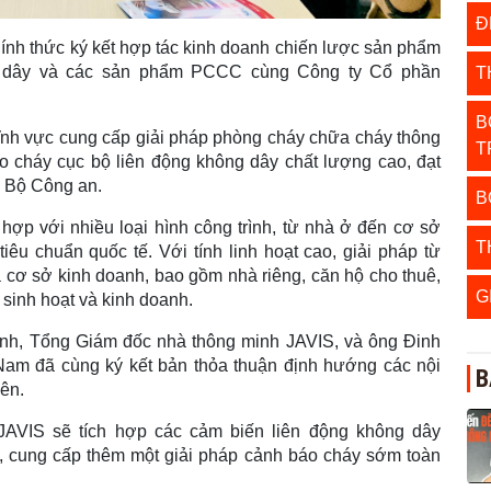
Đ
nh thức ký kết hợp tác kinh doanh chiến lược sản phẩm
g dây và các sản phẩm PCCC cùng Công ty Cổ phần
T
B
 lĩnh vực cung cấp giải pháp phòng cháy chữa cháy thông
T
áo cháy cục bộ liên động không dây chất lượng cao, đạt
 Bộ Công an.
B
hợp với nhiều loại hình công trình, từ nhà ở đến cơ sở
T
iêu chuẩn quốc tế. Với tính linh hoạt cao, giải pháp từ
à cơ sở kinh doanh, bao gồm nhà riêng, căn hộ cho thuê,
G
 sinh hoạt và kinh doanh.
ính, Tổng Giám đốc nhà thông minh JAVIS, và ông Đinh
 Nam đã cùng ký kết bản thỏa thuận định hướng các nội
B
ên.
 JAVIS sẽ tích hợp các cảm biến liên động không dây
, cung cấp thêm một giải pháp cảnh báo cháy sớm toàn