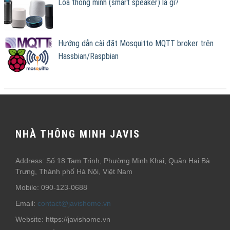
Loa thông minh (smart speaker) là gì?
Hướng dẫn cài đặt Mosquitto MQTT broker trên
Hassbian/Raspbian
NHÀ THÔNG MINH JAVIS
Address: Số 18 Tam Trinh, Phường Minh Khai, Quận Hai Bà
Trưng, Thành phố Hà Nội, Việt Nam
Mobile: 090-123-0688
Email:
contact@javishome.vn
Website: https://javishome.vn