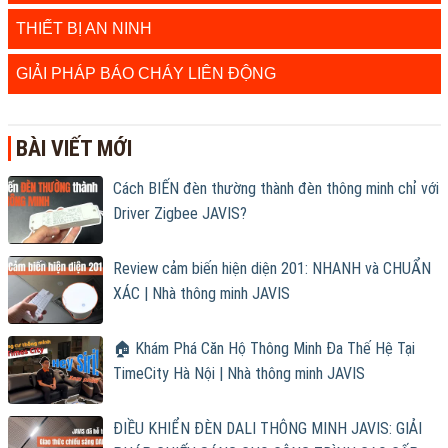
THIẾT BỊ AN NINH
GIẢI PHÁP BÁO CHÁY LIÊN ĐỘNG
BÀI VIẾT MỚI
Cách BIẾN đèn thường thành đèn thông minh chỉ với
Driver Zigbee JAVIS?
Review cảm biến hiện diện 201: NHANH và CHUẨN
XÁC | Nhà thông minh JAVIS
🏠 Khám Phá Căn Hộ Thông Minh Đa Thế Hệ Tại
TimeCity Hà Nội | Nhà thông minh JAVIS
ĐIỀU KHIỂN ĐÈN DALI THÔNG MINH JAVIS: GIẢI