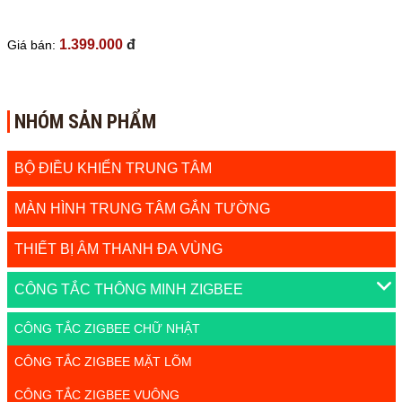
1.399.000
đ
Giá bán:
NHÓM SẢN PHẨM
BỘ ĐIỀU KHIỂN TRUNG TÂM
MÀN HÌNH TRUNG TÂM GẮN TƯỜNG
THIẾT BỊ ÂM THANH ĐA VÙNG
CÔNG TẮC THÔNG MINH ZIGBEE
CÔNG TẮC ZIGBEE CHỮ NHẬT
CÔNG TẮC ZIGBEE MẶT LÕM
CÔNG TẮC ZIGBEE VUÔNG