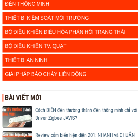
ĐÈN THÔNG MINH
THIẾT BỊ KIỂM SOÁT MÔI TRƯỜNG
BỘ ĐIỀU KHIỂN ĐIỀU HÒA PHẢN HỒI TRẠNG THÁI
BỘ ĐIỀU KHIỂN TV, QUẠT
THIẾT BỊ AN NINH
GIẢI PHÁP BÁO CHÁY LIÊN ĐỘNG
BÀI VIẾT MỚI
Cách BIẾN đèn thường thành đèn thông minh chỉ với
Driver Zigbee JAVIS?
Review cảm biến hiện diện 201: NHANH và CHUẨN