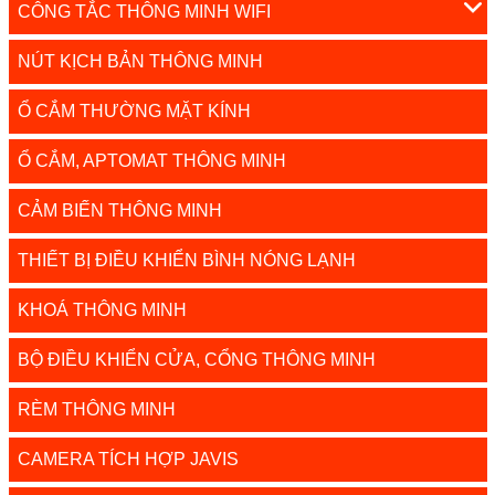
CÔNG TẮC THÔNG MINH WIFI
NÚT KỊCH BẢN THÔNG MINH
Ổ CẮM THƯỜNG MẶT KÍNH
Ổ CẮM, APTOMAT THÔNG MINH
CẢM BIẾN THÔNG MINH
THIẾT BỊ ĐIỀU KHIỂN BÌNH NÓNG LẠNH
KHOÁ THÔNG MINH
BỘ ĐIỀU KHIỂN CỬA, CỔNG THÔNG MINH
RÈM THÔNG MINH
CAMERA TÍCH HỢP JAVIS