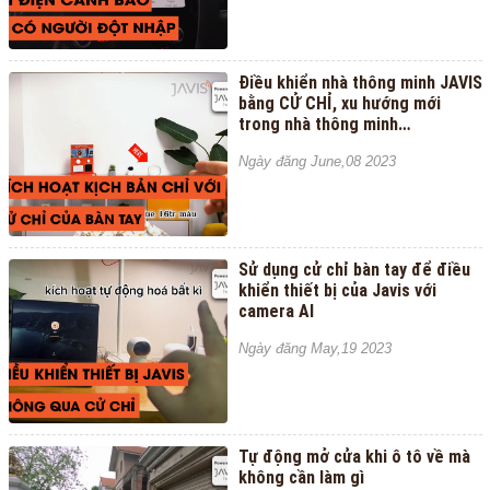
Điều khiển nhà thông minh JAVIS
bằng CỬ CHỈ, xu hướng mới
trong nhà thông minh
|Controlling a JAVIS smart home
Ngày đăng June,08 2023
using gestures
Sử dụng cử chỉ bàn tay để điều
khiển thiết bị của Javis với
camera AI
Ngày đăng May,19 2023
Tự động mở cửa khi ô tô về mà
không cần làm gì