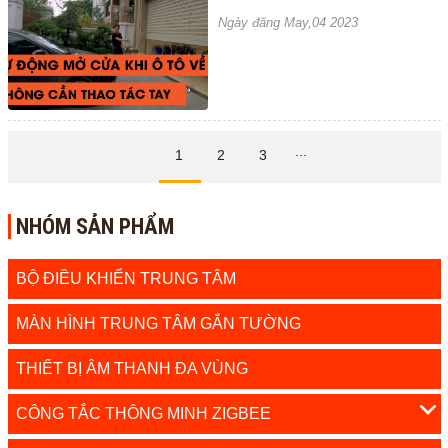
Ngày đăng May,04 2023
...
1
2
3
NHÓM SẢN PHẨM
BỘ ĐIỀU KHIỂN TRUNG TÂM
MÀN HÌNH TRUNG TÂM GẮN TƯỜNG
THIẾT BỊ ÂM THANH ĐA VÙNG
CÔNG TẮC THÔNG MINH ZIGBEE