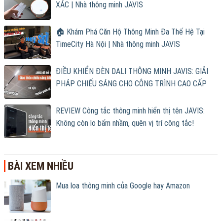
XÁC | Nhà thông minh JAVIS
🏠 Khám Phá Căn Hộ Thông Minh Đa Thế Hệ Tại
TimeCity Hà Nội | Nhà thông minh JAVIS
ĐIỀU KHIỂN ĐÈN DALI THÔNG MINH JAVIS: GIẢI
PHÁP CHIẾU SÁNG CHO CÔNG TRÌNH CAO CẤP
REVIEW Công tắc thông minh hiển thị tên JAVIS:
Không còn lo bấm nhầm, quên vị trí công tắc!
BÀI XEM NHIỀU
Mua loa thông minh của Google hay Amazon