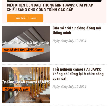
ĐIỀU KHIỂN ĐÈN DALI THÔNG MINH JAVIS: GIẢI PHÁP
CHIẾU SÁNG CHO CÔNG TRÌNH CAO CẤP
Tìm hiểu thêm
Cửa sổ trời tự động đóng mở
thông minh
Ngày đăng July,12 2024
Trải nghiệm camera AI JAVIS:
không chỉ dừng lại ở chức năng
quan sát
Ngày đăng July,12 2024