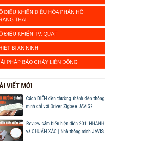
Ộ ĐIỀU KHIỂN ĐIỀU HÒA PHẢN HỒI
RẠNG THÁI
Ộ ĐIỀU KHIỂN TV, QUẠT
HIẾT BỊ AN NINH
IẢI PHÁP BÁO CHÁY LIÊN ĐỘNG
ÀI VIẾT MỚI
Cách BIẾN đèn thường thành đèn thông
minh chỉ với Driver Zigbee JAVIS?
Review cảm biến hiện diện 201: NHANH
và CHUẨN XÁC | Nhà thông minh JAVIS