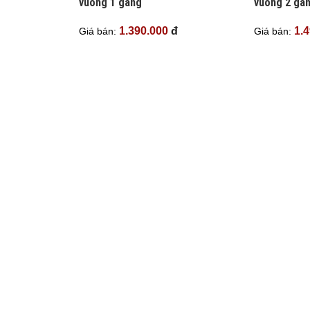
vuông 1 gang
vuông 2 ga
1.390.000
đ
1.
Giá bán:
Giá bán: