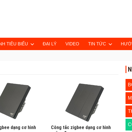
H TIÊU BIỂU
ĐẠI LÝ
VIDEO
TIN TỨC
HƯỚ
N
B
M
T
C
gbee dạng cơ hình
Công tắc zigbee dạng cơ hình