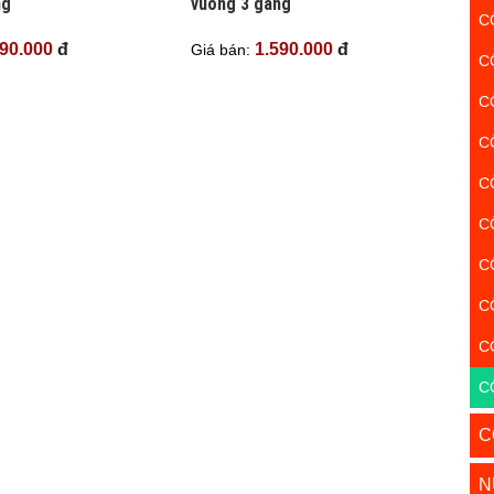
ng
vuông 3 gang
C
490.000
đ
1.590.000
đ
Giá bán:
C
C
C
C
C
C
C
C
C
C
N