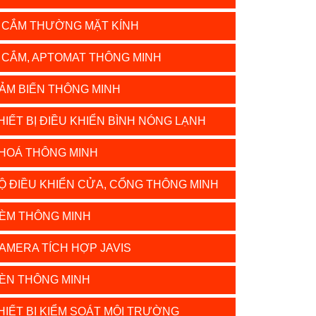
 CẮM THƯỜNG MẶT KÍNH
 CẮM, APTOMAT THÔNG MINH
ẢM BIẾN THÔNG MINH
HIẾT BỊ ĐIỀU KHIỂN BÌNH NÓNG LẠNH
HOÁ THÔNG MINH
Ộ ĐIỀU KHIỂN CỬA, CỔNG THÔNG MINH
ÈM THÔNG MINH
AMERA TÍCH HỢP JAVIS
ÈN THÔNG MINH
HIẾT BỊ KIỂM SOÁT MÔI TRƯỜNG