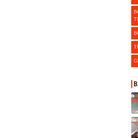
B
T
B
T
G
B