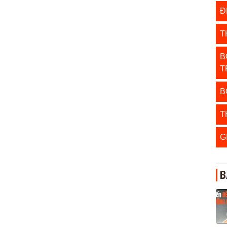
Đ
T
B
T
B
T
G
B