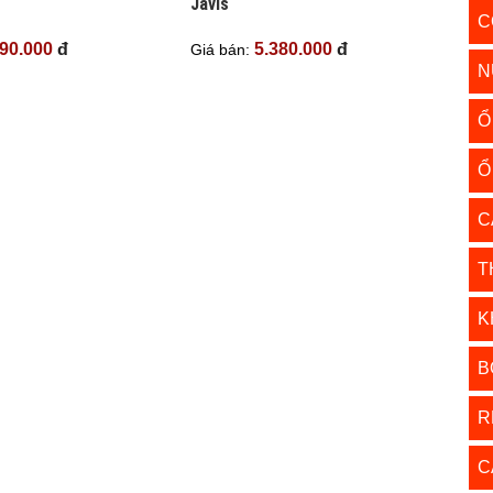
Javis
C
990.000
đ
5.380.000
đ
Giá bán:
N
Ổ
Ổ
C
T
K
B
R
C