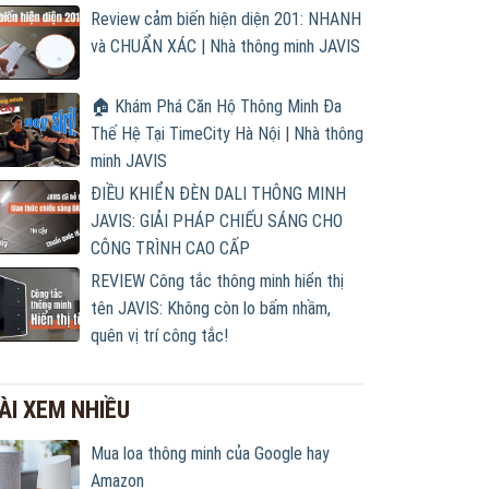
Review cảm biến hiện diện 201: NHANH
và CHUẨN XÁC | Nhà thông minh JAVIS
🏠 Khám Phá Căn Hộ Thông Minh Đa
Thế Hệ Tại TimeCity Hà Nội | Nhà thông
minh JAVIS
ĐIỀU KHIỂN ĐÈN DALI THÔNG MINH
JAVIS: GIẢI PHÁP CHIẾU SÁNG CHO
CÔNG TRÌNH CAO CẤP
REVIEW Công tắc thông minh hiển thị
tên JAVIS: Không còn lo bấm nhầm,
quên vị trí công tắc!
ÀI XEM NHIỀU
Mua loa thông minh của Google hay
Amazon