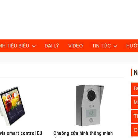
H TIÊU BIỂU
ĐẠI LÝ
VIDEO
TIN TỨC
HƯỚ
N
B
M
T
C
vis smart control EU
Chuông cửa hình thông minh