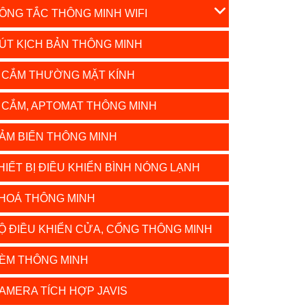
ÔNG TẮC THÔNG MINH WIFI
ÚT KỊCH BẢN THÔNG MINH
 CẮM THƯỜNG MẶT KÍNH
 CẮM, APTOMAT THÔNG MINH
ẢM BIẾN THÔNG MINH
HIẾT BỊ ĐIỀU KHIỂN BÌNH NÓNG LẠNH
HOÁ THÔNG MINH
Ộ ĐIỀU KHIỂN CỬA, CỔNG THÔNG MINH
ÈM THÔNG MINH
AMERA TÍCH HỢP JAVIS