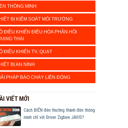
ÈN THÔNG MINH
HIẾT BỊ KIỂM SOÁT MÔI TRƯỜNG
Ộ ĐIỀU KHIỂN ĐIỀU HÒA PHẢN HỒI
RẠNG THÁI
Ộ ĐIỀU KHIỂN TV, QUẠT
HIẾT BỊ AN NINH
IẢI PHÁP BÁO CHÁY LIÊN ĐỘNG
ÀI VIẾT MỚI
Cách BIẾN đèn thường thành đèn thông
minh chỉ với Driver Zigbee JAVIS?