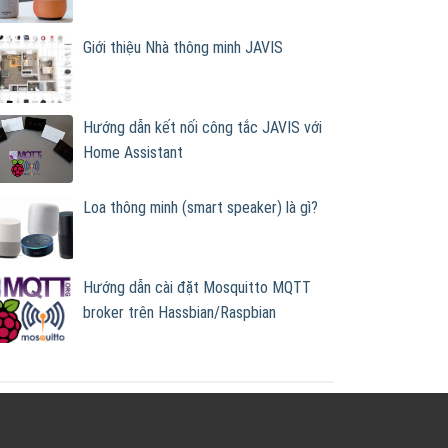
Giới thiệu Nhà thông minh JAVIS
Hướng dẫn kết nối công tắc JAVIS với
Home Assistant
Loa thông minh (smart speaker) là gì?
Hướng dẫn cài đặt Mosquitto MQTT
broker trên Hassbian/Raspbian