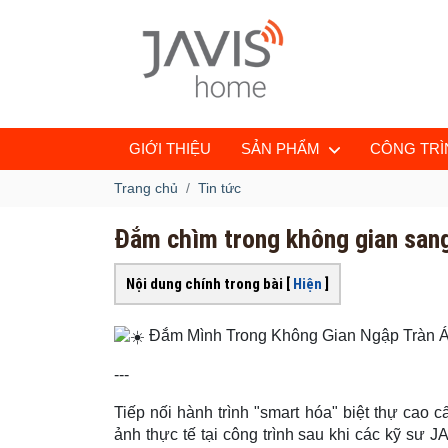
GIỚI THIỆU
SẢN PHẨM
CÔNG TRÌN
Trang chủ
Tin tức
Đắm chìm trong không gian sang
Nội dung chính trong bài [
Hiện
]
Đắm Mình Trong Không Gian Ngập Tràn Á
---
Tiếp nối hành trình "smart hóa" biệt thự cao 
ảnh thực tế tại công trình sau khi các kỹ sư J