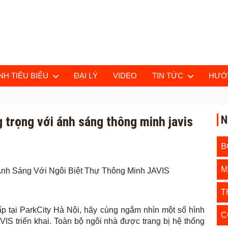
H TIÊU BIỂU
ĐẠI LÝ
VIDEO
TIN TỨC
HƯỚ
N
 trọng với ánh sáng thông minh javis
B
M
nh Sáng Với Ngôi Biệt Thự Thông Minh JAVIS
T
cấp tại ParkCity Hà Nội, hãy cùng ngắm nhìn một số hình
C
AVIS triển khai. Toàn bộ ngôi nhà được trang bị hệ thống