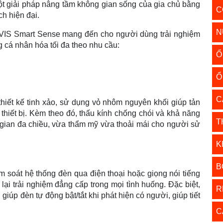
t giải pháp nâng tầm không gian sống của gia chủ bằng
C
h hiện đại.
N
VIS Smart Sense mang đến cho người dùng trải nghiệm
g cá nhân hóa tối đa theo nhu cầu:
Ổ
Ổ
C
hiết kế tinh xảo, sử dụng vỏ nhôm nguyên khối giúp tản
ọ thiết bị. Kèm theo đó, thấu kính chống chói và khả năng
T
 gian đa chiều, vừa thẩm mỹ vừa thoải mái cho người sử
K
B
m soát hệ thống đèn qua điện thoại hoặc giọng nói tiếng
lại trải nghiệm đẳng cấp trong mọi tình huống. Đặc biệt,
R
giúp đèn tự động bật/tắt khi phát hiện có người, giúp tiết
C