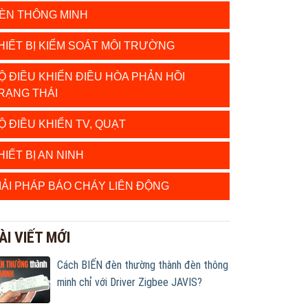
ÈN THÔNG MINH
HIẾT BỊ KIỂM SOÁT MÔI TRƯỜNG
Ộ ĐIỀU KHIỂN ĐIỀU HÒA PHẢN HỒI
RẠNG THÁI
Ộ ĐIỀU KHIỂN TV, QUẠT
HIẾT BỊ AN NINH
IẢI PHÁP BÁO CHÁY LIÊN ĐỘNG
ÀI VIẾT MỚI
Cách BIẾN đèn thường thành đèn thông
minh chỉ với Driver Zigbee JAVIS?