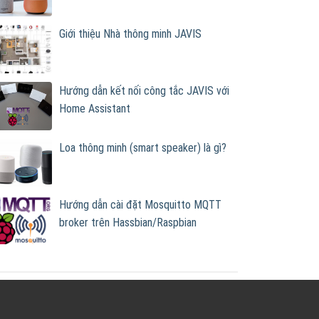
Giới thiệu Nhà thông minh JAVIS
Hướng dẫn kết nối công tắc JAVIS với
Home Assistant
Loa thông minh (smart speaker) là gì?
Hướng dẫn cài đặt Mosquitto MQTT
broker trên Hassbian/Raspbian