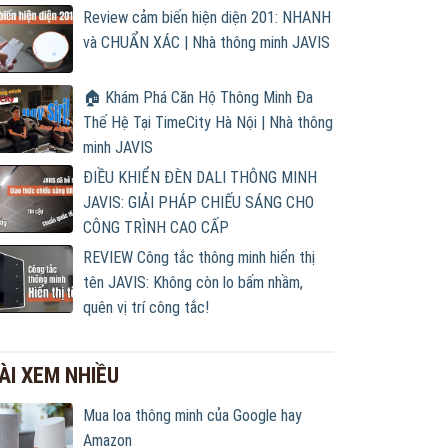
Review cảm biến hiện diện 201: NHANH
và CHUẨN XÁC | Nhà thông minh JAVIS
🏠 Khám Phá Căn Hộ Thông Minh Đa
Thế Hệ Tại TimeCity Hà Nội | Nhà thông
minh JAVIS
ĐIỀU KHIỂN ĐÈN DALI THÔNG MINH
JAVIS: GIẢI PHÁP CHIẾU SÁNG CHO
CÔNG TRÌNH CAO CẤP
REVIEW Công tắc thông minh hiển thị
tên JAVIS: Không còn lo bấm nhầm,
quên vị trí công tắc!
ÀI XEM NHIỀU
Mua loa thông minh của Google hay
Amazon