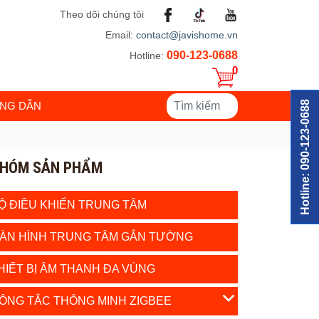
Theo dõi chúng tôi
Email:
contact@javishome.vn
090-123-0688
Hotline:
0
Hotline: 090-123-0688
NG DẪN
HÓM SẢN PHẨM
Ộ ĐIỀU KHIỂN TRUNG TÂM
ÀN HÌNH TRUNG TÂM GẮN TƯỜNG
HIẾT BỊ ÂM THANH ĐA VÙNG
ÔNG TẮC THÔNG MINH ZIGBEE