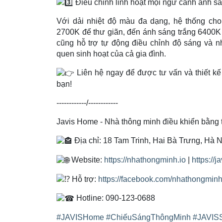
Điều chỉnh linh hoạt mọi ngữ cảnh ánh sá
Với dải nhiệt độ màu đa dạng, hệ thống cho
2700K để thư giãn, đến ánh sáng trắng 6400K 
cũng hỗ trợ tự động điều chỉnh độ sáng và nh
quen sinh hoạt của cả gia đình.
Liên hệ ngay để được tư vấn và thiết kế
bạn!
------------/------------
Javis Home - Nhà thông minh điều khiển bằng t
Địa chỉ: 18 Tam Trinh, Hai Bà Trưng, Hà N
Website:
https://nhathongminh.io
|
https://j
Hỗ trợ:
https://facebook.com/nhathongminh
Hotline: 090-123-0688
#JAVISHome
#ChiếuSángThôngMinh
#JAVIS