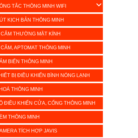
ÔNG TẮC THÔNG MINH WIFI
ÚT KỊCH BẢN THÔNG MINH
 CẮM THƯỜNG MẶT KÍNH
 CẮM, APTOMAT THÔNG MINH
ẢM BIẾN THÔNG MINH
HIẾT BỊ ĐIỀU KHIỂN BÌNH NÓNG LẠNH
HOÁ THÔNG MINH
Ộ ĐIỀU KHIỂN CỬA, CỔNG THÔNG MINH
ÈM THÔNG MINH
AMERA TÍCH HỢP JAVIS