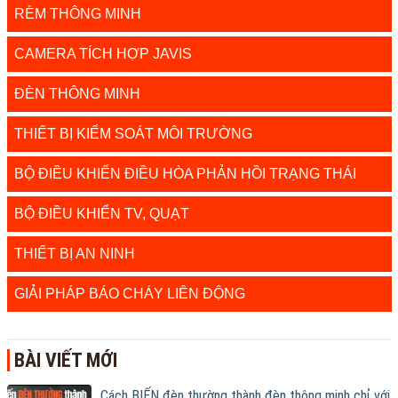
RÈM THÔNG MINH
CAMERA TÍCH HỢP JAVIS
ĐÈN THÔNG MINH
THIẾT BỊ KIỂM SOÁT MÔI TRƯỜNG
BỘ ĐIỀU KHIỂN ĐIỀU HÒA PHẢN HỒI TRẠNG THÁI
BỘ ĐIỀU KHIỂN TV, QUẠT
THIẾT BỊ AN NINH
GIẢI PHÁP BÁO CHÁY LIÊN ĐỘNG
BÀI VIẾT MỚI
Cách BIẾN đèn thường thành đèn thông minh chỉ với