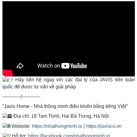
Hãy liên hệ ngay với các đại lý của JAVIS trên toàn
quốc để được tư vấn về giải pháp
------------/------------
“Javis Home - Nhà thông minh điều khiển bằng tiếng Việt”
Địa chỉ: 18 Tam Trinh, Hai Bà Trưng, Hà Nội
Website:
https://nhathongminh.io
|
https://javisco.vn
Hỗ trợ:
https://facebook.com/nhathongminh.io