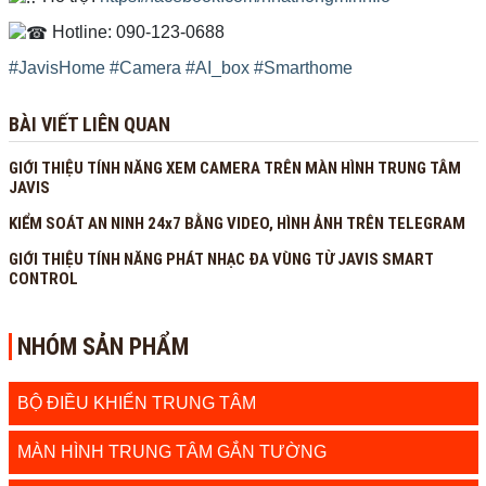
Hotline: 090-123-0688
#JavisHome
#Camera
#AI_box
#Smarthome
BÀI VIẾT LIÊN QUAN
GIỚI THIỆU TÍNH NĂNG XEM CAMERA TRÊN MÀN HÌNH TRUNG TÂM
JAVIS
KIỂM SOÁT AN NINH 24x7 BẰNG VIDEO, HÌNH ẢNH TRÊN TELEGRAM
GIỚI THIỆU TÍNH NĂNG PHÁT NHẠC ĐA VÙNG TỪ JAVIS SMART
CONTROL
NHÓM SẢN PHẨM
BỘ ĐIỀU KHIỂN TRUNG TÂM
MÀN HÌNH TRUNG TÂM GẮN TƯỜNG