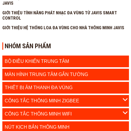
JAVIS
GIỚI THIỆU TÍNH NĂNG PHÁT NHẠC ĐA VÙNG TỪ JAVIS SMART
CONTROL
GIỚI THIỆU HỆ THỐNG LOA ĐA VÙNG CHO NHÀ THÔNG MINH JAVIS
NHÓM SẢN PHẨM
BỘ ĐIỀU KHIỂN TRUNG TÂM
MÀN HÌNH TRUNG TÂM GẮN TƯỜNG
THIẾT BỊ ÂM THANH ĐA VÙNG
CÔNG TẮC THÔNG MINH ZIGBEE
CÔNG TẮC THÔNG MINH WIFI
NÚT KỊCH BẢN THÔNG MINH