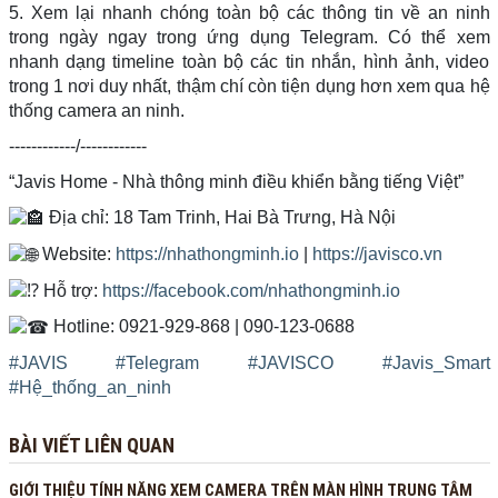
5. Xem lại nhanh chóng toàn bộ các thông tin về an ninh
trong ngày ngay trong ứng dụng Telegram. Có thể xem
nhanh dạng timeline toàn bộ các tin nhắn, hình ảnh, video
trong 1 nơi duy nhất, thậm chí còn tiện dụng hơn xem qua hệ
thống camera an ninh.
------------/------------
“Javis Home - Nhà thông minh điều khiển bằng tiếng Việt”
Địa chỉ: 18 Tam Trinh, Hai Bà Trưng, Hà Nội
Website:
https://nhathongminh.io
|
https://javisco.vn
Hỗ trợ:
https://facebook.com/nhathongminh.io
Hotline: 0921-929-868 | 090-123-0688
#JAVIS
#Telegram
#JAVISCO
#Javis_Smart
#Hệ_thống_an_ninh
BÀI VIẾT LIÊN QUAN
GIỚI THIỆU TÍNH NĂNG XEM CAMERA TRÊN MÀN HÌNH TRUNG TÂM