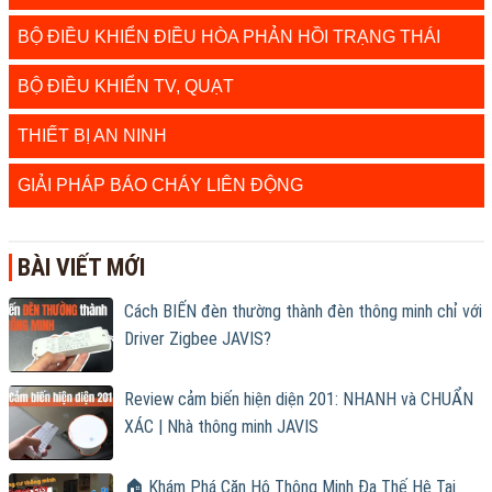
BỘ ĐIỀU KHIỂN ĐIỀU HÒA PHẢN HỒI TRẠNG THÁI
BỘ ĐIỀU KHIỂN TV, QUẠT
THIẾT BỊ AN NINH
GIẢI PHÁP BÁO CHÁY LIÊN ĐỘNG
BÀI VIẾT MỚI
Cách BIẾN đèn thường thành đèn thông minh chỉ với
Driver Zigbee JAVIS?
Review cảm biến hiện diện 201: NHANH và CHUẨN
XÁC | Nhà thông minh JAVIS
🏠 Khám Phá Căn Hộ Thông Minh Đa Thế Hệ Tại