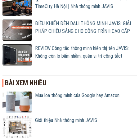
TimeCity Hà Nội | Nhà thông minh JAVIS
ĐIỀU KHIỂN ĐÈN DALI THÔNG MINH JAVIS: GIẢI
PHÁP CHIẾU SÁNG CHO CÔNG TRÌNH CAO CẤP
REVIEW Công tắc thông minh hiển thị tên JAVIS:
Không còn lo bấm nhầm, quên vị trí công tắc!
BÀI XEM NHIỀU
Mua loa thông minh của Google hay Amazon
Giới thiệu Nhà thông minh JAVIS