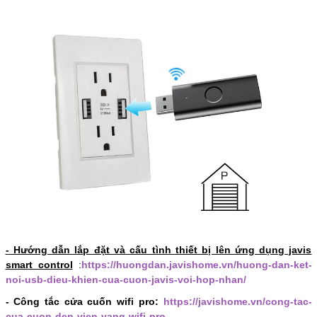
- Hướng dẫn lắp đặt và cấu tình thiết bị lên ứng dụng javis
smart control
:
https://huongdan.javishome.vn/huong-dan-ket-
noi-usb-dieu-khien-cua-cuon-javis-voi-hop-nhan/
- Công tắc cửa cuốn wifi pro:
https://javishome.vn/cong-tac-
cua-cuon-den-vien-vang-wifi-pro