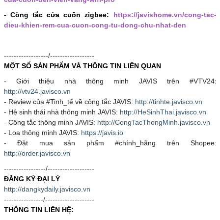
- Công tắc cửa cuốn zigbee:
https://javishome.vn/cong-tac-
dieu-khien-rem-cua-cuon-cong-tu-dong-chu-nhat-den
------------------/------------------
MỘT SỐ SẢN PHẨM VÀ THÔNG TIN LIÊN QUAN
- Giới thiệu nhà thông minh JAVIS trên #VTV24:
http://vtv24.javisco.vn
- Review của #Tinh_tế về công tắc JAVIS:
http://tinhte.javisco.vn
- Hệ sinh thái nhà thông minh JAVIS:
http://HeSinhThai.javisco.vn
- Công tắc thông minh JAVIS:
http://CongTacThongMinh.javisco.vn
- Loa thông minh JAVIS:
https://javis.io
- Đặt mua sản phẩm #chính_hãng trên Shopee:
http://order.javisco.vn
-----------------/-------------------
ĐĂNG KÝ ĐẠI LÝ
http://dangkydaily.javisco.vn
----------------/--------------------
THÔNG TIN LIÊN HỆ: