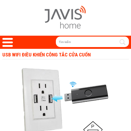
USB WIFI ĐIỀU KHIỂN CÔNG TẮC CỬA CUỐN