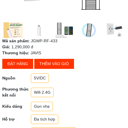
Mã sản phẩm:
JGWP-RF-433
Giá:
1,290,000 đ
Thương hiệu:
JAVIS
ĐẶT HÀNG
THÊM VÀO GIỎ
Nguồn
5V/DC
Phương thức
Wifi 2.4G
kết nối
Kiểu dáng
Gọn nhẹ
Hỗ trợ
Đa tích hợp