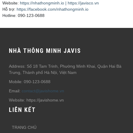
Website:
https://nhathongminh.io | https://javisco.vn
Hỗ trợ:
https://facebook.com/nhathongminh.io
Hotline: 090-123-0688
NHÀ THÔNG MINH JAVIS
Address: Số 18 Tam Trinh, Phường Minh Khai, Quận Hai Bà
Trưng, Thành phố Hà Nội, Việt Nam
Mobile: 090-123-0688
Email:
contact@javishome.vn
Website: https://javishome.vn
LIÊN KẾT
TRANG CHỦ