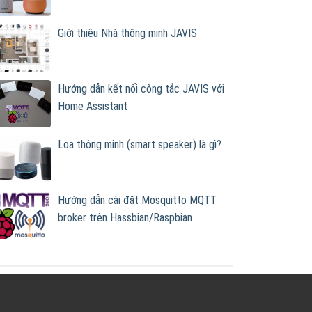
Giới thiệu Nhà thông minh JAVIS
Hướng dẫn kết nối công tắc JAVIS với
Home Assistant
Loa thông minh (smart speaker) là gì?
Hướng dẫn cài đặt Mosquitto MQTT
broker trên Hassbian/Raspbian