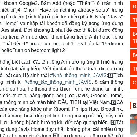
i khoản Google2. Bấm Add (hoặc "Thêm") ở màn hình
Đ
thiết bị")4. Chọn "Have something already setup" trong
 tìm kiếm (kính lúp) ở góc trên bên phải6. Nhập "Javis"
T
is Home" và nhập tài khoản đã đăng ký trong ứng dụng
e Assistant. Đợi khoảng 1 phút để các thiết bị được đồng
B
 sang tiếng Anh để điều khiển bằng tiếng Anh hoặc tiếng
T
ệnh "bật đèn 1" hoặc "turn on light 1". Đặt tên là "Bedroom
" hoặc "turn on bedroom light 2"
B
không biết cách đặt tên tiếng Anh tương ứng thì mở trang
ị định đặt bằng tiếng Việt rồi đặt tên theo đoạn dịch tương
T
ổi bật của Hệ sinh thái
#
Nhà_thông_minh_JAVIS
:
1️⃣
Tích
ng minh từ
#
công_tắc_thông_minh_JAVIS
, ổ cắm thông
G
ển điều hòa, hệ thống điều khiển rèm, hệ thống an ninh,
ển các thiết bị bằng giọng nói (Loa Javis, Google Home,
a thông minh có màn hình ĐẦU TIÊN tại Việt Nam.
2️⃣
Có
B
 của các hãng khác như Xiaomi, Philips Hue, Broadlink,
 khả năng hoạt động offline trong mạng nội bộ, máy chủ
tối ưu, không bị ảnh hưởng khi đứt cáp quang biển.
4️⃣
Tất
 ứng dụng Javis Home duy nhất, không phải cài nhiều ứng
 khăn cho người sử dụng.
5️⃣
Ứng dụng các công nghệ mới