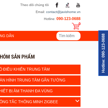
Theo dõi chúng tôi
Email:
contact@javishome.vn
090-123-0688
Hotline:
0
Hotline: 090-123-0688
NG DẪN
HÓM SẢN PHẨM
Ộ ĐIỀU KHIỂN TRUNG TÂM
ÀN HÌNH TRUNG TÂM GẮN TƯỜNG
HIẾT BỊ ÂM THANH ĐA VÙNG
ÔNG TẮC THÔNG MINH ZIGBEE