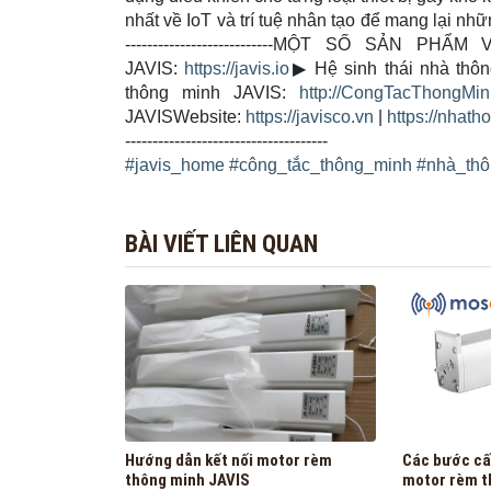
nhất về IoT và trí tuệ nhân tạo để mang lại nhữn
---------------------------MỘT SỐ SẢN 
JAVIS:
https://javis.io
▶
Hệ sinh thái nhà thô
thông minh JAVIS:
http://CongTacThongMinh
JAVISWebsite:
https://javisco.vn
|
https://nhath
-------------------------------------
#
javis_home
#
công_tắc_thông_minh
#
nhà_th
BÀI VIẾT LIÊN QUAN
Hướng dẫn kết nối motor rèm
Các bước cấu
thông minh JAVIS
motor rèm t