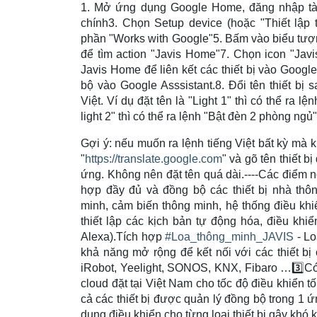
1. Mở ứng dụng Google Home, đăng nhập tà
chính
3. Chọn Setup device (hoặc "Thiết lập 
phần "Works with Google"5. Bấm vào biểu tượng
để tìm action "Javis Home"7. Chọn icon "Jav
Javis Home để liên kết các thiết bị vào Googl
bộ vào Google Asssistant.8. Đổi tên thiết bị
Việt. Ví dụ đặt tên là "Light 1" thì có thể ra l
light 2" thì có thể ra lệnh "Bật đèn 2 phòng ngủ
Gợi ý: nếu muốn ra lệnh tiếng Việt bất kỳ mà 
"
https://translate.google.com
" và gõ tên thiết b
ứng. Không nên đặt tên quá dài.----Các điểm n
hợp đầy đủ và đồng bộ các thiết bị nhà thô
minh, cảm biến thông minh, hệ thống điều khi
thiết lập các kịch bản tự động hóa, điều khi
Alexa).Tích hợp
#
Loa_thông_minh_JAVIS
- Lo
khả năng mở rộng để kết nối với các thiết bị
iRobot, Yeelight, SONOS, KNX, Fibaro …
3️⃣
Có
cloud đặt tại Việt Nam cho tốc độ điều khiển 
cả các thiết bị được quản lý đồng bộ trong 1
dụng điều khiển cho từng loại thiết bị gây khó