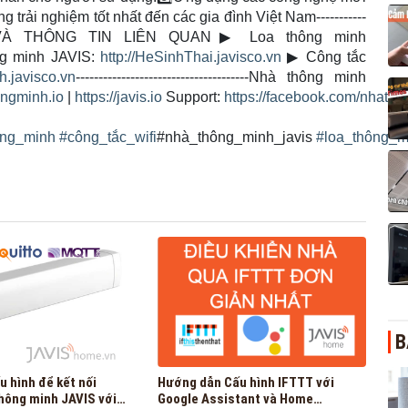
g trải nghiệm tốt nhất đến các gia đình Việt Nam-----------
PHẨM VÀ THÔNG TIN LIÊN QUAN
▶
Loa thông minh
ng minh JAVIS:
http://HeSinhThai.javisco.vn
▶
Công tắc
.javisco.vn
--------------------------------------Nhà thông minh
ongminh.io
|
https://javis.io
Support:
https://facebook.com/nhatho
ông_minh
#
công_tắc_wifi
#nhà_thông_minh_javis
#
loa_thông_m
B
 hình để kết nối
Hướng dẫn Cấu hình IFTTT với
hông minh JAVIS với
Google Assistant và Home