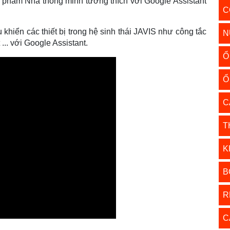
phẩm Nhà thông minh tương thích với Google Assistant
C
 khiển các thiết bị trong hệ sinh thái JAVIS như công tắc
N
... với Google Assistant.
Ổ
Ổ
C
T
K
B
R
C