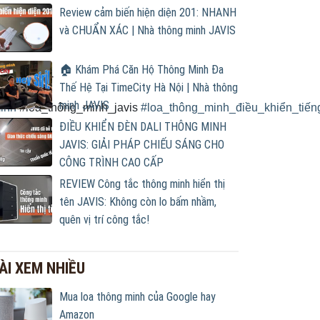
Review cảm biến hiện diện 201: NHANH
và CHUẨN XÁC | Nhà thông minh JAVIS
🏠 Khám Phá Căn Hộ Thông Minh Đa
ngminh.io
-
Thế Hệ Tại TimeCity Hà Nội | Nhà thông
minh JAVIS
inh
#loa_thông_minh_javis
#
loa_thông_minh_điều_khiển_tiến
ĐIỀU KHIỂN ĐÈN DALI THÔNG MINH
JAVIS: GIẢI PHÁP CHIẾU SÁNG CHO
CÔNG TRÌNH CAO CẤP
REVIEW Công tắc thông minh hiển thị
tên JAVIS: Không còn lo bấm nhầm,
quên vị trí công tắc!
ÀI XEM NHIỀU
Mua loa thông minh của Google hay
Amazon