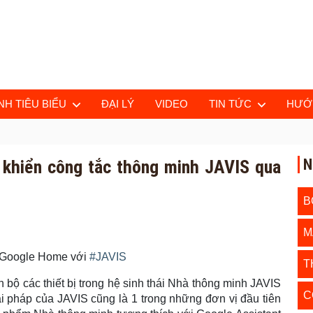
H TIÊU BIỂU
ĐẠI LÝ
VIDEO
TIN TỨC
HƯỚ
N
 khiển công tắc thông minh JAVIS qua
B
M
a Google Home với
#
JAVIS
T
n bộ các thiết bị trong hệ sinh thái Nhà thông minh JAVIS
C
ải pháp của JAVIS cũng là 1 trong những đơn vị đầu tiên