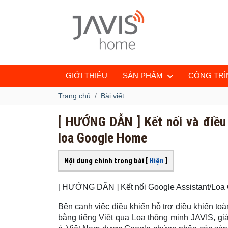
GIỚI THIỆU
SẢN PHẨM
CÔNG TRÌN
Trang chủ
Bài viết
[ HƯỚNG DẪN ] Kết nối và điều
loa Google Home
Nội dung chính trong bài [
Hiện
]
[ HƯỚNG DẪN ] Kết nối Google Assistant/Lo
Bên cạnh việc điều khiển hỗ trợ điều khiển toà
bằng tiếng Việt qua Loa thông minh JAVIS, gi