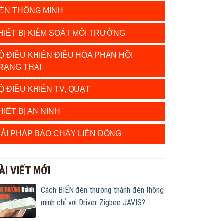
ÈN THÔNG MINH
HIẾT BỊ KIỂM SOÁT MÔI TRƯỜNG
Ộ ĐIỀU KHIỂN ĐIỀU HÒA PHẢN HỒI
RẠNG THÁI
Ộ ĐIỀU KHIỂN TV, QUẠT
HIẾT BỊ AN NINH
IẢI PHÁP BÁO CHÁY LIÊN ĐỘNG
ÀI VIẾT MỚI
Cách BIẾN đèn thường thành đèn thông
minh chỉ với Driver Zigbee JAVIS?