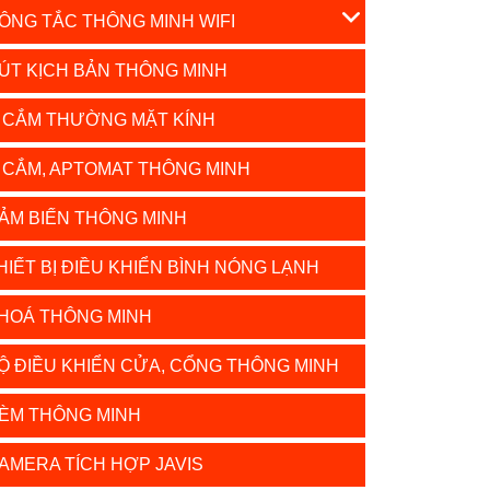
ÔNG TẮC THÔNG MINH WIFI
ÚT KỊCH BẢN THÔNG MINH
 CẮM THƯỜNG MẶT KÍNH
 CẮM, APTOMAT THÔNG MINH
ẢM BIẾN THÔNG MINH
HIẾT BỊ ĐIỀU KHIỂN BÌNH NÓNG LẠNH
HOÁ THÔNG MINH
Ộ ĐIỀU KHIỂN CỬA, CỔNG THÔNG MINH
ÈM THÔNG MINH
AMERA TÍCH HỢP JAVIS