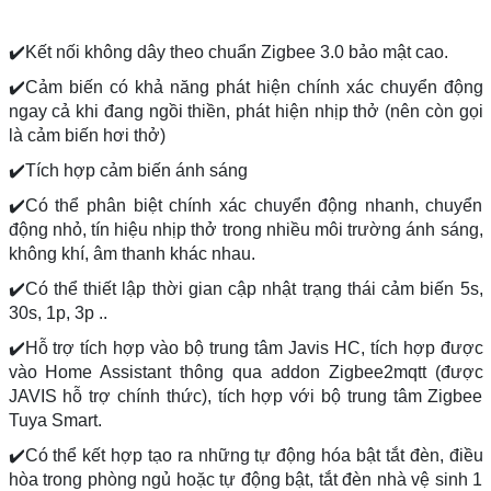
✔️Kết nối không dây theo chuẩn Zigbee 3.0 bảo mật cao.
✔️Cảm biến có khả năng phát hiện chính xác chuyển động
ngay cả khi đang ngồi thiền, phát hiện nhịp thở (nên còn gọi
là cảm biến hơi thở)
✔️Tích hợp cảm biến ánh sáng
✔️Có thể phân biệt chính xác chuyển động nhanh, chuyển
động nhỏ, tín hiệu nhịp thở trong nhiều môi trường ánh sáng,
không khí, âm thanh khác nhau.
✔️Có thể thiết lập thời gian cập nhật trạng thái cảm biến 5s,
30s, 1p, 3p ..
✔️Hỗ trợ tích hợp vào bộ trung tâm Javis HC, tích hợp được
vào Home Assistant thông qua addon Zigbee2mqtt (được
JAVIS hỗ trợ chính thức), tích hợp với bộ trung tâm Zigbee
Tuya Smart.
✔️Có thể kết hợp tạo ra những tự động hóa bật tắt đèn, điều
hòa trong phòng ngủ hoặc tự động bật, tắt đèn nhà vệ sinh 1