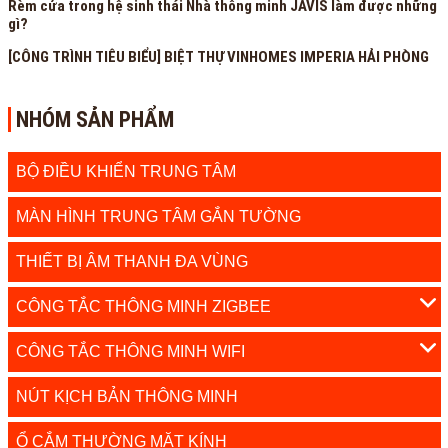
Rèm cửa trong hệ sinh thái Nhà thông minh JAVIS làm được những
gì?
[CÔNG TRÌNH TIÊU BIỂU] BIỆT THỰ VINHOMES IMPERIA HẢI PHÒNG
NHÓM SẢN PHẨM
BỘ ĐIỀU KHIỂN TRUNG TÂM
MÀN HÌNH TRUNG TÂM GẮN TƯỜNG
THIẾT BỊ ÂM THANH ĐA VÙNG
CÔNG TẮC THÔNG MINH ZIGBEE
CÔNG TẮC THÔNG MINH WIFI
NÚT KỊCH BẢN THÔNG MINH
Ổ CẮM THƯỜNG MẶT KÍNH