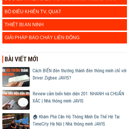
BỘ ĐIỀU KHIỂN TV, QUẠT
THIẾT BỊ AN NINH
GIẢI PHÁP BÁO CHÁY LIÊN ĐỘNG
BÀI VIẾT MỚI
Cách BIẾN đèn thường thành đèn thông minh chỉ với
Driver Zigbee JAVIS?
Review cảm biến hiện diện 201: NHANH và CHUẨN
XÁC | Nhà thông minh JAVIS
🏠 Khám Phá Căn Hộ Thông Minh Đa Thế Hệ Tại
TimeCity Hà Nội | Nhà thông minh JAVIS