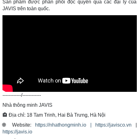
Sản phẩm được phân phối độc quyền qua các đại lý của
JAVIS trên toàn quốc.
------------/------------
Nhà thông minh JAVIS
🏤️ Địa chỉ: 18 Tam Trinh, Hai Bà Trưng, Hà Nội
🌐 Website:
https://nhathongminh.io |
https://javisco.vn
|
https://javis.io