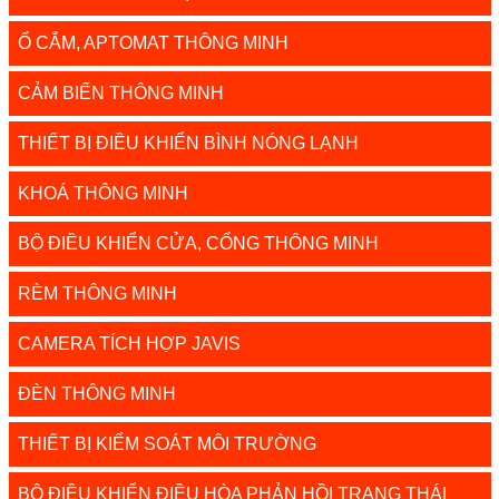
Ổ CẮM, APTOMAT THÔNG MINH
CẢM BIẾN THÔNG MINH
THIẾT BỊ ĐIỀU KHIỂN BÌNH NÓNG LẠNH
KHOÁ THÔNG MINH
BỘ ĐIỀU KHIỂN CỬA, CỔNG THÔNG MINH
RÈM THÔNG MINH
CAMERA TÍCH HỢP JAVIS
ĐÈN THÔNG MINH
THIẾT BỊ KIỂM SOÁT MÔI TRƯỜNG
BỘ ĐIỀU KHIỂN ĐIỀU HÒA PHẢN HỒI TRẠNG THÁI