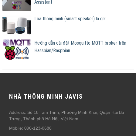
Assistant
Loa thông minh (smart speaker) là gì?
Hướng dẫn cài đặt Mosquitto MQTT broker trên
Hassbian/Raspbian
NHÀ THÔNG MINH JAVIS
Address: Số 18 Tam Trinh, Phường Minh Khai, Quận Hai Bà
Trưng, Thành phố Hà Nội, Việt Nam
Mobile: 090-123-0688