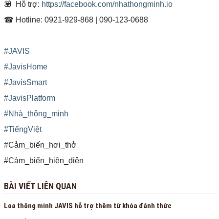
💟 Hỗ trợ:
https://facebook.com/nhathongminh.io
️☎ Hotline: 0921-929-868 | 090-123-0688
#JAVIS
#JavisHome
#JavisSmart
#JavisPlatform
#Nhà_thông_minh
#TiếngViệt
#
Cảm_biến_hơi_thở
#Cảm_biến_hiện_diện
BÀI VIẾT LIÊN QUAN
Loa thông minh JAVIS hỗ trợ thêm từ khóa đánh thức