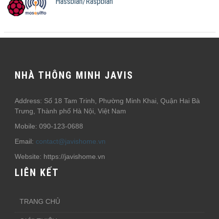
Hassbian/Raspbian
NHÀ THÔNG MINH JAVIS
Address: Số 18 Tam Trinh, Phường Minh Khai, Quận Hai Bà
Trưng, Thành phố Hà Nội, Việt Nam
Mobile: 090-123-0688
Email:
contact@javishome.vn
Website: https://javishome.vn
LIÊN KẾT
TRANG CHỦ