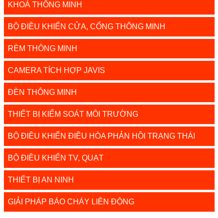
KHOÁ THÔNG MINH
BỘ ĐIỀU KHIỂN CỬA, CỔNG THÔNG MINH
RÈM THÔNG MINH
CAMERA TÍCH HỢP JAVIS
ĐÈN THÔNG MINH
THIẾT BỊ KIỂM SOÁT MÔI TRƯỜNG
BỘ ĐIỀU KHIỂN ĐIỀU HÒA PHẢN HỒI TRẠNG THÁI
BỘ ĐIỀU KHIỂN TV, QUẠT
THIẾT BỊ AN NINH
GIẢI PHÁP BÁO CHÁY LIÊN ĐỘNG