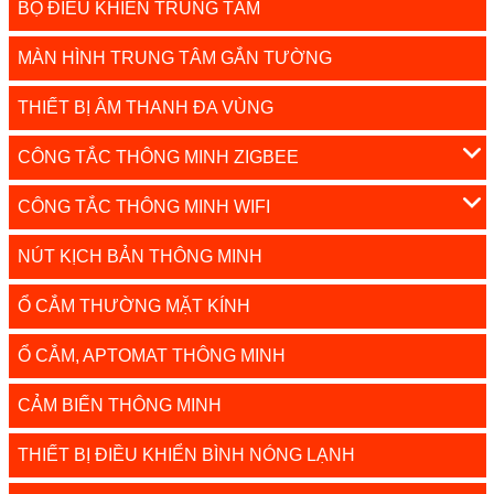
BỘ ĐIỀU KHIỂN TRUNG TÂM
MÀN HÌNH TRUNG TÂM GẮN TƯỜNG
THIẾT BỊ ÂM THANH ĐA VÙNG
CÔNG TẮC THÔNG MINH ZIGBEE
CÔNG TẮC THÔNG MINH WIFI
NÚT KỊCH BẢN THÔNG MINH
Ổ CẮM THƯỜNG MẶT KÍNH
Ổ CẮM, APTOMAT THÔNG MINH
CẢM BIẾN THÔNG MINH
THIẾT BỊ ĐIỀU KHIỂN BÌNH NÓNG LẠNH