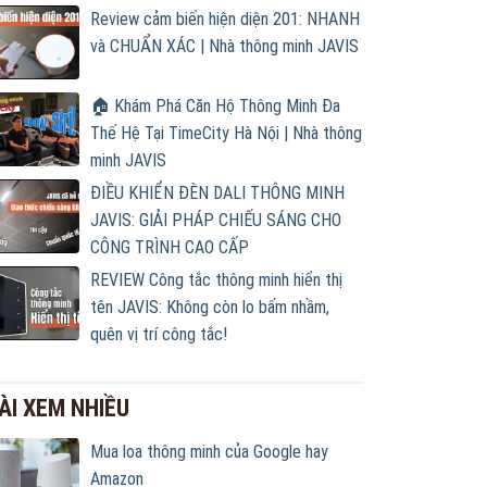
Review cảm biến hiện diện 201: NHANH
và CHUẨN XÁC | Nhà thông minh JAVIS
🏠 Khám Phá Căn Hộ Thông Minh Đa
Thế Hệ Tại TimeCity Hà Nội | Nhà thông
minh JAVIS
ĐIỀU KHIỂN ĐÈN DALI THÔNG MINH
JAVIS: GIẢI PHÁP CHIẾU SÁNG CHO
CÔNG TRÌNH CAO CẤP
REVIEW Công tắc thông minh hiển thị
tên JAVIS: Không còn lo bấm nhầm,
quên vị trí công tắc!
ÀI XEM NHIỀU
Mua loa thông minh của Google hay
Amazon