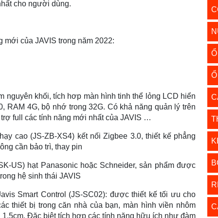
nhất cho người dùng.
C
N
ng mới của JAVIS trong năm 2022:
Ổ
Ổ
ôm nguyên khối, tích hơp màn hình tinh thể lỏng LCD hiển
C
 3.0, RAM 4G, bộ nhớ trong 32G. Có khả năng quản lý trên
 trợ full các tính năng mới nhất của JAVIS …
T
ạy cao (JS-ZB-XS4) kết nối Zigbee 3.0, thiết kế phẳng
K
ông cần bảo trì, thay pin
B
-SK-US) hạt Panasonic hoặc Schneider, sản phẩm được
trong hệ sinh thái JAVIS
R
avis Smart Control (JS-SC02): được thiết kế tối ưu cho
 các thiết bị trong căn nhà của bạn, màn hình viền nhôm
C
1.5cm. Đặc biệt tích hợp các tính năng hữu ích như đàm