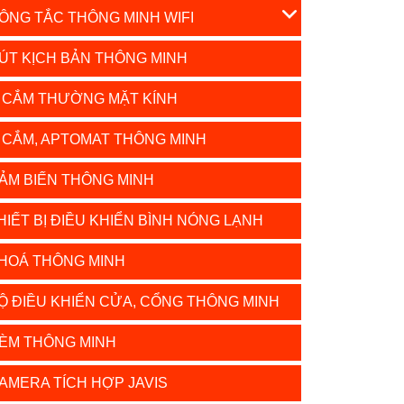
ÔNG TẮC THÔNG MINH WIFI
ÚT KỊCH BẢN THÔNG MINH
 CẮM THƯỜNG MẶT KÍNH
 CẮM, APTOMAT THÔNG MINH
ẢM BIẾN THÔNG MINH
HIẾT BỊ ĐIỀU KHIỂN BÌNH NÓNG LẠNH
HOÁ THÔNG MINH
Ộ ĐIỀU KHIỂN CỬA, CỔNG THÔNG MINH
ÈM THÔNG MINH
AMERA TÍCH HỢP JAVIS