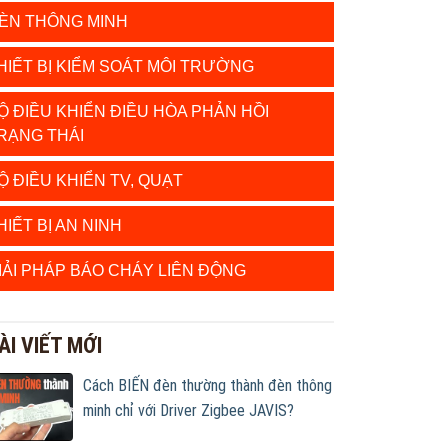
ÈN THÔNG MINH
HIẾT BỊ KIỂM SOÁT MÔI TRƯỜNG
Ộ ĐIỀU KHIỂN ĐIỀU HÒA PHẢN HỒI
RẠNG THÁI
Ộ ĐIỀU KHIỂN TV, QUẠT
HIẾT BỊ AN NINH
IẢI PHÁP BÁO CHÁY LIÊN ĐỘNG
ÀI VIẾT MỚI
Cách BIẾN đèn thường thành đèn thông
minh chỉ với Driver Zigbee JAVIS?