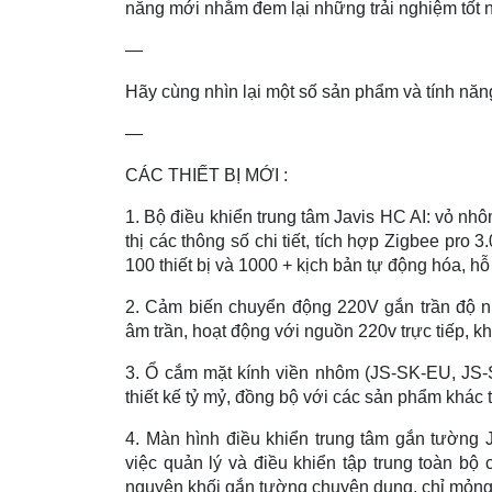
năng mới nhằm đem lại những trải nghiệm tốt 
—
Hãy cùng nhìn lại một số sản phẩm và tính nă
—
CÁC THIẾT BỊ MỚI :
1. Bộ điều khiển trung tâm Javis HC AI: vỏ nh
thị các thông số chi tiết, tích hợp Zigbee pro
100 thiết bị và 1000 + kịch bản tự động hóa, hỗ
2. Cảm biến chuyển động 220V gắn trần độ nh
âm trần, hoạt động với nguồn 220v trực tiếp, kh
3. Ổ cắm mặt kính viền nhôm (JS-SK-EU, JS
thiết kế tỷ mỷ, đồng bộ với các sản phẩm khác 
4. Màn hình điều khiển trung tâm gắn tường J
việc quản lý và điều khiển tập trung toàn bộ
nguyên khối gắn tường chuyên dụng, chỉ mỏng 