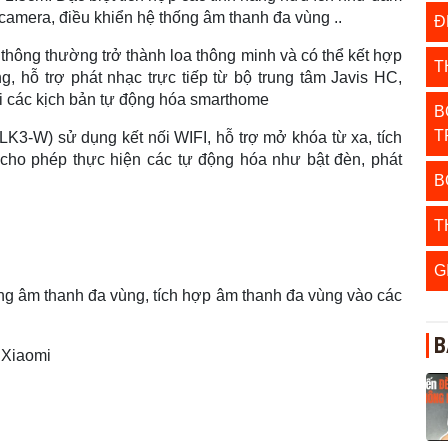
camera, điều khiển hệ thống âm thanh đa vùng ..
Đ
a thông thường trở thành loa thông minh và có thể kết hợp
T
, hỗ trợ phát nhạc trực tiếp từ bộ trung tâm Javis HC,
ới các kịch bản tự động hóa smarthome
B
T
3-W) sử dụng kết nối WIFI, hỗ trợ mở khóa từ xa, tích
cho phép thực hiện các tự động hóa như bật đèn, phát
B
T
G
hống âm thanh đa vùng, tích hợp âm thanh đa vùng vào các
B
 Xiaomi