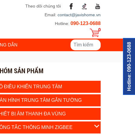
Theo dõi chúng tôi
Email:
contact@javishome.vn
090-123-0688
Hotline:
0
Hotline: 090-123-0688
NG DẪN
HÓM SẢN PHẨM
Ộ ĐIỀU KHIỂN TRUNG TÂM
ÀN HÌNH TRUNG TÂM GẮN TƯỜNG
HIẾT BỊ ÂM THANH ĐA VÙNG
ÔNG TẮC THÔNG MINH ZIGBEE