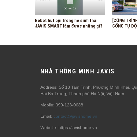
Robot hút bụi trong hệ sinh thái
[CÔNG TRÌNH
JAVIS SMART làm được những gì?
CỔNG TỰ ĐỘ
LẬP
NHÀ THÔNG MINH JAVIS
Address: Số 18 Tam Trinh, Phường Minh Khai, Q
Hai Bà Trưng, Thành phố Hà Nội, Việt Nam
Mobile: 090-123-0688
Email:
contact@javishome.vn
Website: https://javishome.vn