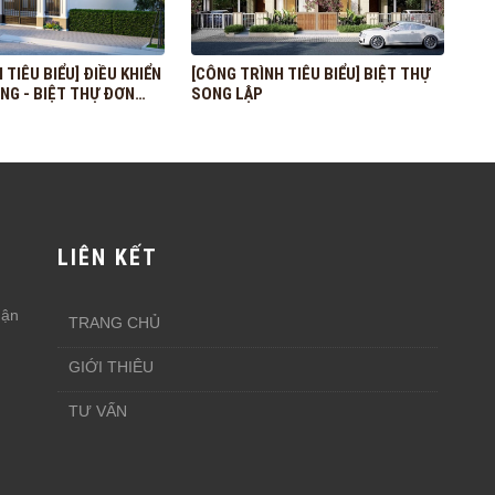
 TIÊU BIỂU] ĐIỀU KHIỂN
[CÔNG TRÌNH TIÊU BIỂU] BIỆT THỰ
NG - BIỆT THỰ ĐƠN
SONG LẬP
LIÊN KẾT
uận
TRANG CHỦ
GIỚI THIÊU
TƯ VẤN