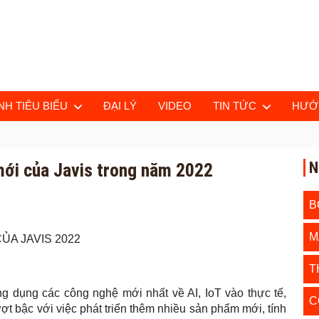
H TIÊU BIỂU
ĐẠI LÝ
VIDEO
TIN TỨC
HƯỚ
N
mới của Javis trong năm 2022
B
M
ỦA JAVIS 2022
T
g dụng các công nghệ mới nhất về AI, IoT vào thực tế,
C
ợt bậc với việc phát triển thêm nhiều sản phẩm mới, tính