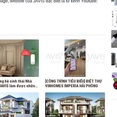
page, website của JAVIS đặc biệt là từ kênh Youtube:
ng hệ sinh thái Nhà
[CÔNG TRÌNH TIÊU BIỂU] BIỆT THỰ
JAVIS làm được những
VINHOMES IMPERIA HẢI PHÒNG