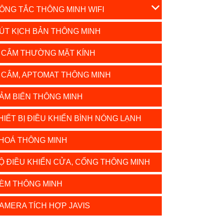
ÔNG TẮC THÔNG MINH WIFI
ÚT KỊCH BẢN THÔNG MINH
 CẮM THƯỜNG MẶT KÍNH
 CẮM, APTOMAT THÔNG MINH
ẢM BIẾN THÔNG MINH
HIẾT BỊ ĐIỀU KHIỂN BÌNH NÓNG LẠNH
HOÁ THÔNG MINH
Ộ ĐIỀU KHIỂN CỬA, CỔNG THÔNG MINH
ÈM THÔNG MINH
AMERA TÍCH HỢP JAVIS