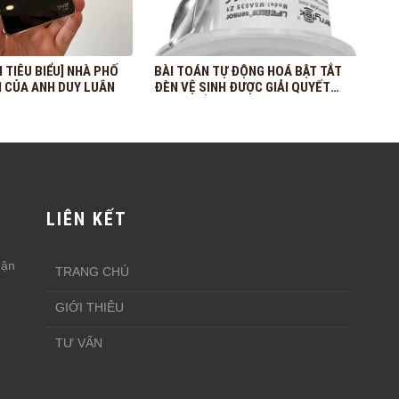
 TIÊU BIỂU] NHÀ PHỐ
BÀI TOÁN TỰ ĐỘNG HOÁ BẬT TẮT
 CỦA ANH DUY LUÂN
ĐÈN VỆ SINH ĐƯỢC GIẢI QUYẾT
TRIỆT ĐỂ THẾ NÀO VỚI JAVIS?
LIÊN KẾT
uận
TRANG CHỦ
GIỚI THIÊU
TƯ VẤN