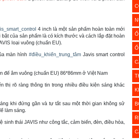
C
N
is_smart_control
4 inch là một sản phẩm hoàn toàn mới
Ổ
 bật của sản phẩm là có kích thước và cách lắp đặt hoàn
AVIS loại vuông (chuẩn EU).
Ổ
của màn hình
#điều_khiển_trung_tâm
Javis smart control
C
huẩn đế âm vuông (chuẩn EU) 86*86mm ở Việt Nam
T
 thị rõ ràng thông tin trong nhiều điều kiện sáng khác
K
áng khi đứng gần và tự tắt sau một thời gian không sử
B
để làm sáng.
R
 Hệ sinh thái JAVIS như công tắc, cảm biến, đèn, điều hòa,
C