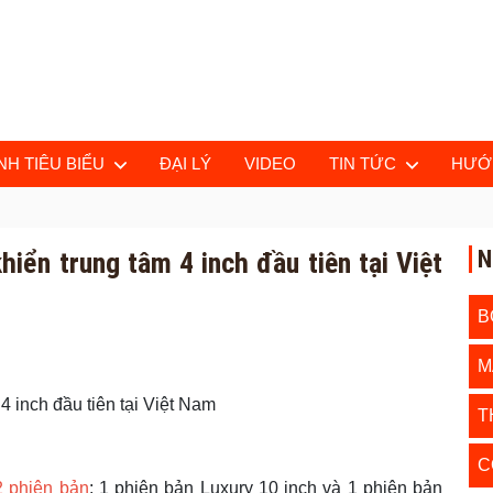
H TIÊU BIỂU
ĐẠI LÝ
VIDEO
TIN TỨC
HƯỚ
N
iển trung tâm 4 inch đầu tiên tại Việt
B
M
 inch đầu tiên tại Việt Nam
T
C
2 phiên bản
: 1 phiên bản Luxury 10 inch và 1 phiên bản