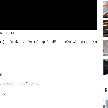
khám phá.
ặc các đại lý trên toàn quốc để tìm hiểu và trải nghiệm
ội
avisco.vn
|
https://javis.io
B
h.io