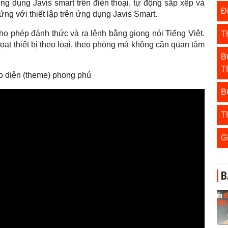
ứng dụng Javis smart trên điện thoại, tự động sắp xếp và
Đ
 ứng với thiết lập trên ứng dụng Javis Smart.
cho phép đánh thức và ra lệnh bằng giọng nói Tiếng Việt.
T
loạt thiết bị theo loại, theo phòng mà không cần quan tâm
B
T
iao diện (theme) phong phú
B
T
G
B