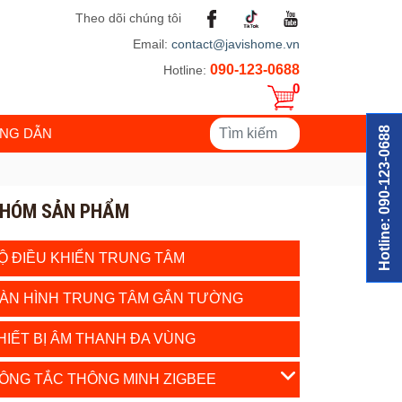
Theo dõi chúng tôi
Email:
contact@javishome.vn
090-123-0688
Hotline:
0
Hotline: 090-123-0688
NG DẪN
HÓM SẢN PHẨM
Ộ ĐIỀU KHIỂN TRUNG TÂM
ÀN HÌNH TRUNG TÂM GẮN TƯỜNG
HIẾT BỊ ÂM THANH ĐA VÙNG
ÔNG TẮC THÔNG MINH ZIGBEE