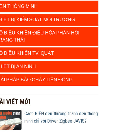
ÈN THÔNG MINH
HIẾT BỊ KIỂM SOÁT MÔI TRƯỜNG
Ộ ĐIỀU KHIỂN ĐIỀU HÒA PHẢN HỒI
RẠNG THÁI
Ộ ĐIỀU KHIỂN TV, QUẠT
HIẾT BỊ AN NINH
IẢI PHÁP BÁO CHÁY LIÊN ĐỘNG
ÀI VIẾT MỚI
Cách BIẾN đèn thường thành đèn thông
minh chỉ với Driver Zigbee JAVIS?