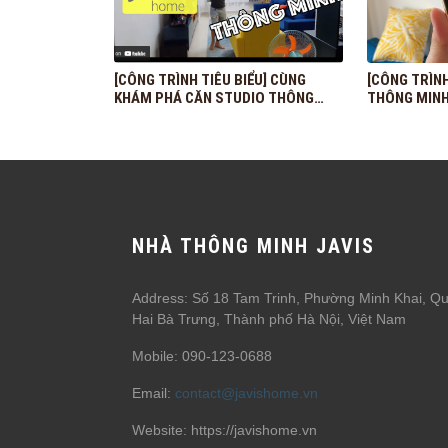
[CÔNG TRÌNH TIÊU BIỂU] CÙNG
[CÔNG TRÌNH
KHÁM PHÁ CĂN STUDIO THÔNG
THÔNG MINH
MINH CỦA ANH TONY PHÙNG VỚI
CHI PHÍ CHỈ KHOẢNG 25 TRIỆU
NHÀ THÔNG MINH JAVIS
Address: Số 18 Tam Trinh, Phường Minh Khai, Q
Hai Bà Trưng, Thành phố Hà Nội, Việt Nam
Mobile: 090-123-0688
Email:
contact@javishome.vn
Website: https://javishome.vn