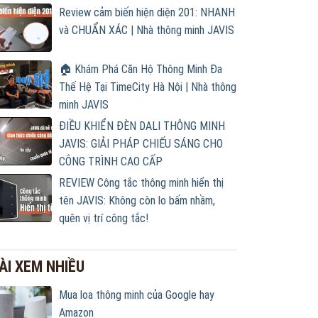
Review cảm biến hiện diện 201: NHANH
và CHUẨN XÁC | Nhà thông minh JAVIS
🏠 Khám Phá Căn Hộ Thông Minh Đa
Thế Hệ Tại TimeCity Hà Nội | Nhà thông
minh JAVIS
ĐIỀU KHIỂN ĐÈN DALI THÔNG MINH
JAVIS: GIẢI PHÁP CHIẾU SÁNG CHO
CÔNG TRÌNH CAO CẤP
REVIEW Công tắc thông minh hiển thị
tên JAVIS: Không còn lo bấm nhầm,
quên vị trí công tắc!
ÀI XEM NHIỀU
Mua loa thông minh của Google hay
Amazon