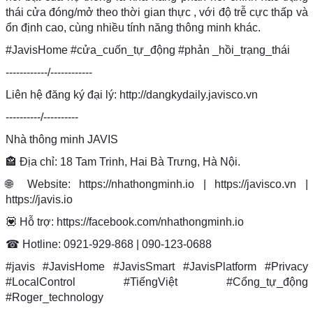
thái cửa đóng/mở theo thời gian thực , với độ trễ cực thấp và
ổn định cao, cùng nhiều tính năng thông minh khác.
#JavisHome #cửa_cuốn_tự_động #phản _hồi_trạng_thái
------------/------------
Liên hệ đăng ký đại lý: http://dangkydaily.javisco.vn
----------/----------
Nhà thông minh JAVIS
🏤️ Địa chỉ: 18 Tam Trinh, Hai Bà Trưng, Hà Nội.
🌐 Website: https://nhathongminh.io | https://javisco.vn |
https://javis.io
💟 Hỗ trợ: https://facebook.com/nhathongminh.io ️
☎ Hotline: 0921-929-868 | 090-123-0688
#javis #JavisHome #JavisSmart #JavisPlatform #Privacy
#LocalControl #TiếngViệt #Cổng_tự_động
#Roger_technology