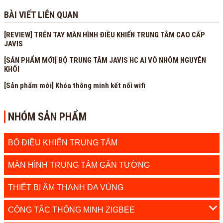
BÀI VIẾT LIÊN QUAN
[REVIEW] TRÊN TAY MÀN HÌNH ĐIỀU KHIỂN TRUNG TÂM CAO CẤP
JAVIS
[SẢN PHẨM MỚI] BỘ TRUNG TÂM JAVIS HC AI VỎ NHÔM NGUYÊN
KHỐI
[Sản phẩm mới] Khóa thông minh kết nối wifi
NHÓM SẢN PHẨM
BỘ ĐIỀU KHIỂN TRUNG TÂM
MÀN HÌNH TRUNG TÂM GẮN TƯỜNG
THIẾT BỊ ÂM THANH ĐA VÙNG
CÔNG TẮC THÔNG MINH ZIGBEE