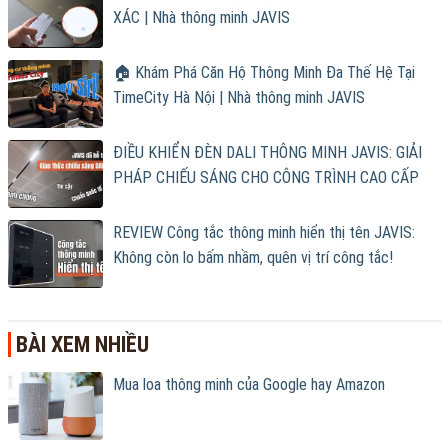
XÁC | Nhà thông minh JAVIS
🏠 Khám Phá Căn Hộ Thông Minh Đa Thế Hệ Tại
TimeCity Hà Nội | Nhà thông minh JAVIS
ĐIỀU KHIỂN ĐÈN DALI THÔNG MINH JAVIS: GIẢI
PHÁP CHIẾU SÁNG CHO CÔNG TRÌNH CAO CẤP
REVIEW Công tắc thông minh hiển thị tên JAVIS:
Không còn lo bấm nhầm, quên vị trí công tắc!
BÀI XEM NHIỀU
Mua loa thông minh của Google hay Amazon