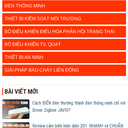
ĐÈN THÔNG MINH
THIẾT BỊ KIỂM SOÁT MÔI TRƯỜNG
BỘ ĐIỀU KHIỂN ĐIỀU HÒA PHẢN HỒI TRẠNG THÁI
BỘ ĐIỀU KHIỂN TV, QUẠT
THIẾT BỊ AN NINH
GIẢI PHÁP BÁO CHÁY LIÊN ĐỘNG
BÀI VIẾT MỚI
Cách BIẾN đèn thường thành đèn thông minh chỉ với
Driver Zigbee JAVIS?
Review cảm biến hiện diện 201: NHANH và CHUẨN