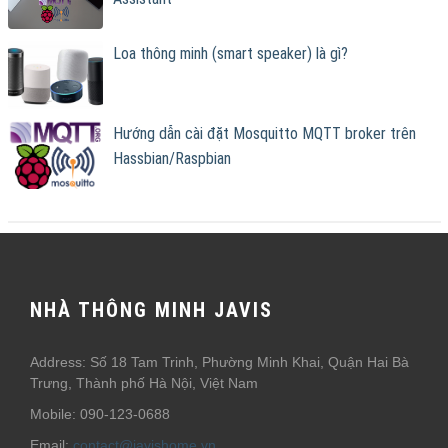
Loa thông minh (smart speaker) là gì?
Hướng dẫn cài đặt Mosquitto MQTT broker trên
Hassbian/Raspbian
NHÀ THÔNG MINH JAVIS
Address: Số 18 Tam Trinh, Phường Minh Khai, Quận Hai Bà
Trưng, Thành phố Hà Nội, Việt Nam
Mobile: 090-123-0688
Email:
contact@javishome.vn