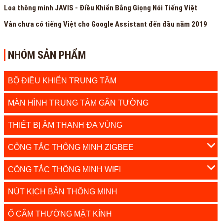
Loa thông minh JAVIS - Điều Khiển Bằng Giọng Nói Tiếng Việt
Vẫn chưa có tiếng Việt cho Google Assistant đến đầu năm 2019
NHÓM SẢN PHẨM
BỘ ĐIỀU KHIỂN TRUNG TÂM
MÀN HÌNH TRUNG TÂM GẮN TƯỜNG
THIẾT BỊ ÂM THANH ĐA VÙNG
CÔNG TẮC THÔNG MINH ZIGBEE
CÔNG TẮC THÔNG MINH WIFI
NÚT KỊCH BẢN THÔNG MINH
Ổ CẮM THƯỜNG MẶT KÍNH