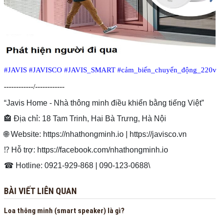
#JAVIS
#JAVISCO
#JAVIS_SMART
#cảm_biến_chuyển_động_220v
------------/------------
“Javis Home - Nhà thông minh điều khiển bằng tiếng Việt”
🏤️ Địa chỉ: 18 Tam Trinh, Hai Bà Trưng, Hà Nội
🌐 Website: https://nhathongminh.io | https://javisco.vn
⁉️ Hỗ trợ: https://facebook.com/nhathongminh.io
️☎ Hotline: 0921-929-868 | 090-123-0688\
BÀI VIẾT LIÊN QUAN
Loa thông minh (smart speaker) là gì?