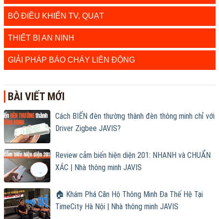
BỘ ĐIỀU KHIỂN TV, QUẠT
THIẾT BỊ AN NINH
GIẢI PHÁP BÁO CHÁY LIÊN ĐỘNG
BÀI VIẾT MỚI
Cách BIẾN đèn thường thành đèn thông minh chỉ với
Driver Zigbee JAVIS?
Review cảm biến hiện diện 201: NHANH và CHUẨN
XÁC | Nhà thông minh JAVIS
🏠 Khám Phá Căn Hộ Thông Minh Đa Thế Hệ Tại
TimeCity Hà Nội | Nhà thông minh JAVIS