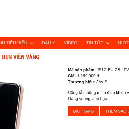
H TIÊU BIỂU
ĐẠI LÝ
VIDEO
TIN TỨC
HƯỚ
 ĐEN VIỀN VÀNG
Mã sản phẩm:
JS1C-EU-ZB-LF
Giá:
1,199,000 đ
Thương hiệu:
JAVIS
Công tắc thông minh điều khiển 
Gang vuông viền bạc
ĐẶT HÀNG
THÊM VÀO 