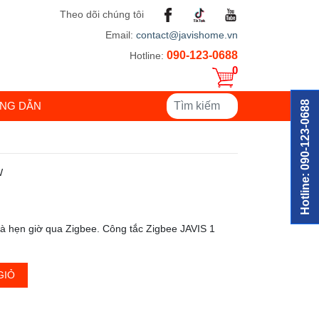
Theo dõi chúng tôi
Email:
contact@javishome.vn
090-123-0688
Hotline:
0
Hotline: 090-123-0688
NG DẪN
W
và hẹn giờ qua Zigbee. Công tắc Zigbee JAVIS 1
GIỎ