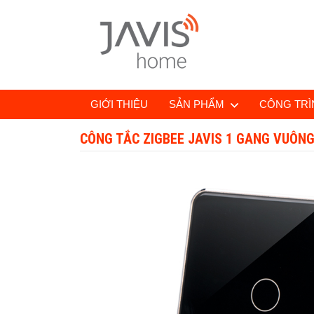
GIỚI THIỆU
SẢN PHẨM
CÔNG TRÌN
CÔNG TẮC ZIGBEE JAVIS 1 GANG VUÔNG