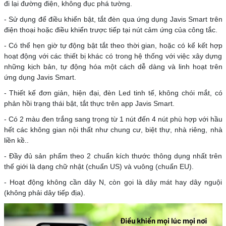
đi lại đường điện, không đục phá tường.
- Sử dụng để điều khiển bật, tắt đèn qua ứng dụng Javis Smart trên
điện thoại hoặc điều khiển trược tiếp tại nút cảm ứng của công tắc.
- Có thể hẹn giờ tự động bật tắt theo thời gian, hoặc có kể kết hợp
hoạt động với các thiết bị khác có trong hệ thống với việc xây dựng
những kịch bản, tự động hóa một cách dễ dàng và linh hoạt trên
ứng dụng Javis Smart.
- Thiết kế đơn giản, hiện đại, đèn Led tinh tế, không chói mắt, có
phản hồi trạng thái bật, tắt thực trên app Javis Smart.
- Có 2 màu đen trắng sang trọng từ 1 nút đến 4 nút phù hợp với hầu
hết các không gian nội thất như chung cư, biệt thự, nhà riêng, nhà
liền kề..
- Đầy đủ sản phẩm theo 2 chuẩn kích thước thông dụng nhất trên
thế giới là dạng chữ nhật (chuẩn US) và vuông (chuẩn EU).
- Hoạt động không cần dây N, còn gọi là dây mát hay dây nguội
(không phải dây tiếp địa).