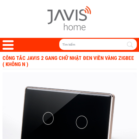
CÔNG TẮC JAVIS 2 GANG CHỮ NHẬT ĐEN VIỀN VÀNG ZIGBEE
( KHÔNG N )