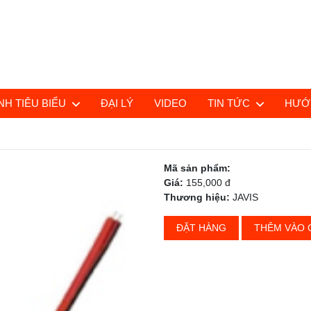
H TIÊU BIỂU
ĐẠI LÝ
VIDEO
TIN TỨC
HƯỚ
Mã sản phẩm:
Giá:
155,000 đ
Thương hiệu:
JAVIS
ĐẶT HÀNG
THÊM VÀO 