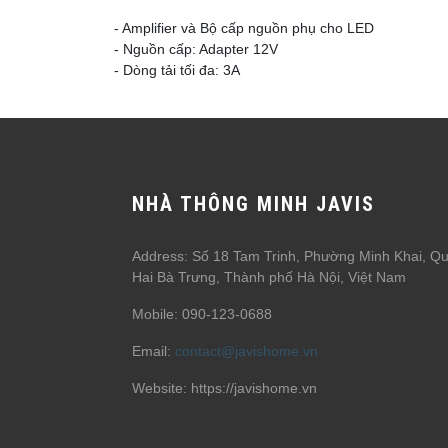
- Amplifier và Bộ cấp nguồn phụ cho LED
- Nguồn cấp: Adapter 12V
- Dòng tải tối đa: 3A
NHÀ THÔNG MINH JAVIS
Address: Số 18 Tam Trinh, Phường Minh Khai, Q
Hai Bà Trưng, Thành phố Hà Nội, Việt Nam
Mobile: 090-123-0688
Email:
contact@javishome.vn
Website: https://javishome.vn