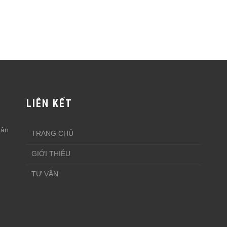
LIÊN KẾT
uận
TRANG CHỦ
GIỚI THIÊU
TƯ VẤN