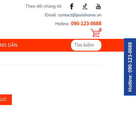
Theo dõi chúng tôi
Email:
contact@javishome.vn
090-123-0688
Hotline:
0
Hotline: 090-123-0688
NG DẪN
GIỎ