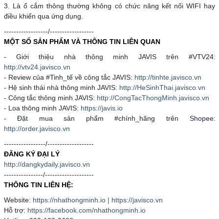
3. Là ổ cắm thông thường không có chức năng kết nối WIFI hay
điều khiển qua ứng dụng.
------------------/------------------
MỘT SỐ SẢN PHẨM VÀ THÔNG TIN LIÊN QUAN
- Giới thiệu nhà thông minh JAVIS trên #VTV24:
http://vtv24.javisco.vn
- Review của #Tinh_tế về công tắc JAVIS:
http://tinhte.javisco.vn
- Hệ sinh thái nhà thông minh JAVIS:
http://HeSinhThai.javisco.vn
- Công tắc thông minh JAVIS:
http://CongTacThongMinh.javisco.vn
- Loa thông minh JAVIS:
https://javis.io
- Đặt mua sản phẩm #chính_hãng trên Shopee:
http://order.javisco.vn
-----------------/-------------------
ĐĂNG KÝ ĐẠI LÝ
http://dangkydaily.javisco.vn
----------------/--------------------
THÔNG TIN LIÊN HỆ:
Website:
https://nhathongminh.io | https://javisco.vn
Hỗ trợ:
https://facebook.com/nhathongminh.io