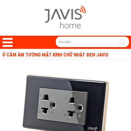
Ổ CẮM ÂM TƯỜNG MẶT KÍNH CHỮ NHẬT ĐEN JAVIS