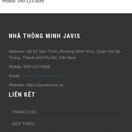
Hotline: 090-123-0688
NHÀ THÔNG MINH JAVIS
Address: Số 18 Tam Trinh, Phường Minh Khai, Quận Hai Bà
Trưng, Thành phố Hà Nội, Việt Nam
Mobile: 090-123-0688
Email:
contact@javishome.vn
Website: https://javishome.vn
LIÊN KẾT
TRANG CHỦ
GIỚI THIÊU