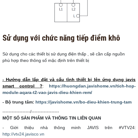
Sử dụng với chức năng tiếp điểm khô
Sử dụng cho các thiết bị sử dụng điện thấp , sẽ cần cấp nguồn
phù hợp theo thông số mặc định trên thiết bị
- Hướng dẫn lắp đặt và cấu tình thiết bị lên ứng dụng javis
smart control ?
:
https://huongdan.javishome.vn/tich-hop-
module-aqara-t2-vao-javis-dieu-khien-rem/
- Bộ trung tâm:
https://javishome.vn/bo-dieu-khien-trung-tam
------------------/------------------
MỘT SỐ SẢN PHẨM VÀ THÔNG TIN LIÊN QUAN
- Giới thiệu nhà thông minh JAVIS trên #VTV24:
http://vtv24.javisco.vn