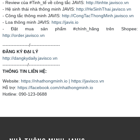
- Review của #Tinh_tế về công tắc JAVIS:
http://tinhte.javisco.vn
- Hệ sinh thái nhà thông minh JAVIS:
http://HeSinhThai.javisco.vn
- Công tắc thông minh JAVIS:
http://CongTacThongMinh.javisco.vn
- Loa thông minh JAVIS:
https://javis.io
- Đặt mua sản phẩm #chính_hãng trên Shopee:
http://order.javisco.vn
-----------------/-------------------
ĐĂNG KÝ ĐẠI LÝ
http://dangkydaily.javisco.vn
----------------/--------------------
THÔNG TIN LIÊN HỆ:
Website:
https://nhathongminh.io | https://javisco.vn
Hỗ trợ:
https://facebook.com/nhathongminh.io
Hotline: 090-123-0688