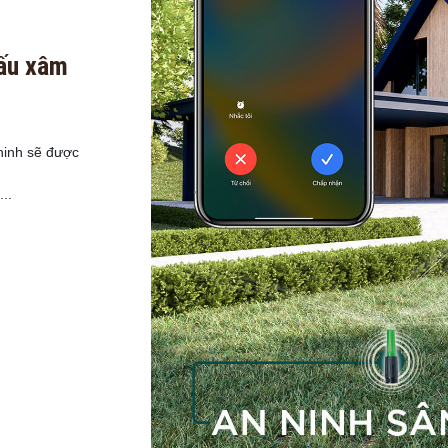
xấu xâm
 ninh sẽ được
..