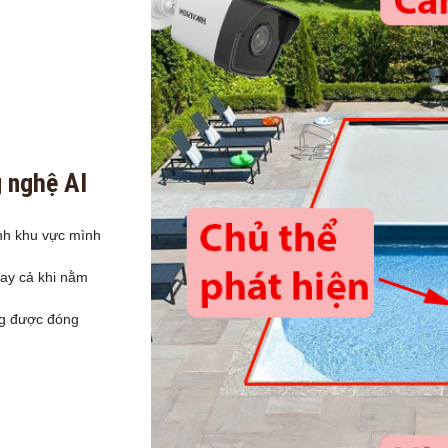
g nghệ AI
nh khu vực mình
gay cả khi nằm
ng được đóng