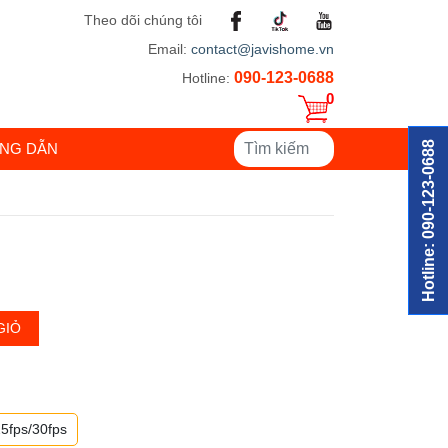
Theo dõi chúng tôi
Email:
contact@javishome.vn
090-123-0688
Hotline:
0
Hotline: 090-123-0688
NG DẪN
GIỎ
5fps/30fps