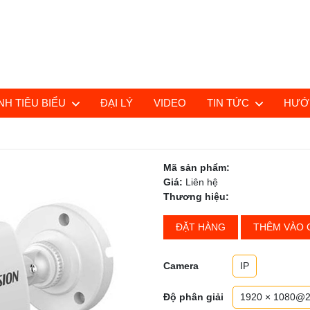
H TIÊU BIỂU
ĐẠI LÝ
VIDEO
TIN TỨC
HƯỚ
Mã sản phẩm:
Giá:
Liên hệ
Thương hiệu:
ĐẶT HÀNG
THÊM VÀO 
Camera
IP
Độ phân giải
1920 × 1080@2