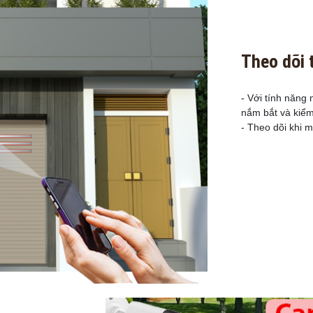
Theo dõi 
- Với tính năng
nắm bắt và kiểm 
- Theo dõi khi m